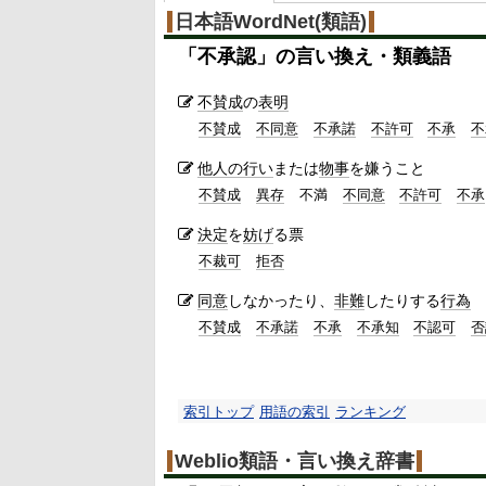
日本語WordNet(類語)
「
不承認
」の言い換え・類義語
不賛成
の
表明
不賛成
不同意
不承諾
不許可
不承
不
他人の
行い
または
物事
を嫌うこと
不賛成
異存
不満
不同意
不許可
不承
決定
を
妨げ
る票
不裁可
拒否
同意
しなかったり、
非難
したりする
行為
不賛成
不承諾
不承
不承知
不認可
否
索引トップ
用語の索引
ランキング
Weblio類語・言い換え辞書