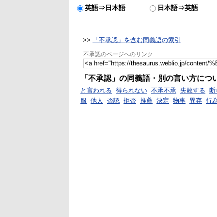
英語⇒日本語
日本語⇒英語
>>
「不承認」を含む同義語の索引
不承認のページへのリンク
「不承認」の同義語・別の言い方につ
と言われる
得られない
不承不承
失敗する
断
服
他人
否認
拒否
推薦
決定
物事
異存
行