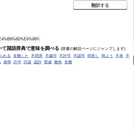
いて国語辞典で意味を調べる
(辞書の解説ページにジャンプします)
られる
非難した
不同意
不裁可
不許可
不認可
同意し
得よう
不承
不
為
表明
許可
許諾
認許
賛成
難色
非難