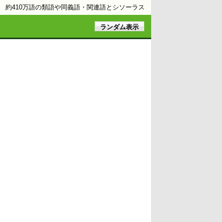
約410万語の類語や同義語・関連語とシソーラス