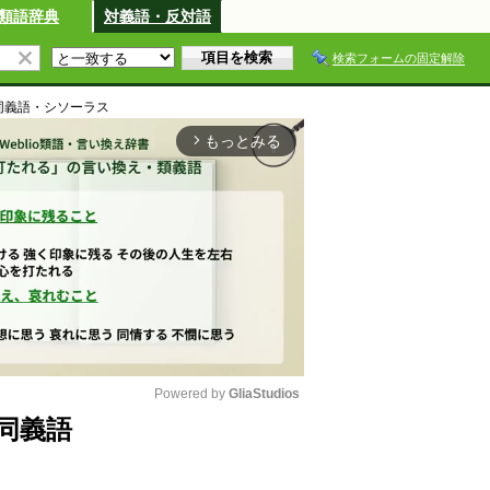
類語辞典
対義語・反対語
検索フォームの固定解除
同義語・シソーラス
もっとみる
arrow_forward_ios
Powered by 
GliaStudios
同義語
M
u