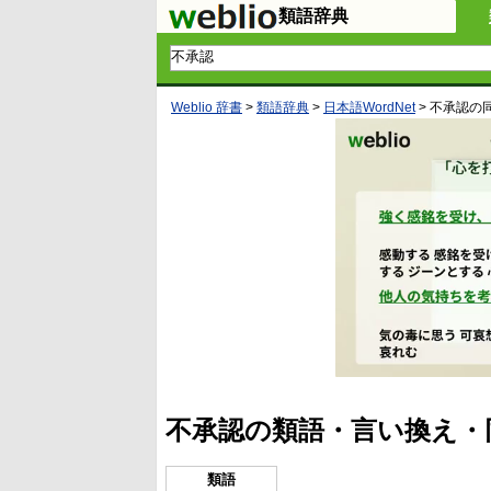
類語辞典
Weblio 辞書
>
類語辞典
>
日本語WordNet
>
不承認
の
不承認の類語・言い換え・
類語