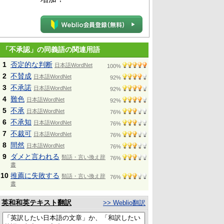
「不承認」の同義語の関連用語
1
否定的な判断
日本語WordNet
100%
2
不賛成
日本語WordNet
92%
3
不承諾
日本語WordNet
92%
4
難色
日本語WordNet
92%
5
不承
日本語WordNet
76%
6
不承知
日本語WordNet
76%
7
不裁可
日本語WordNet
76%
8
間然
日本語WordNet
76%
9
ダメと言われる
類語・言い換え辞
76%
書
10
推薦に失敗する
類語・言い換え辞
76%
書
英和和英テキスト翻訳
>> Weblio翻訳