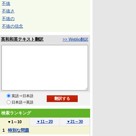
不抜
不抜さ
不抜の
不抜の信念
英和和英テキスト翻訳
>> Weblio翻訳
英語⇒日本語
日本語⇒英語
検索ランキング
▼
11～20
▼
21～30
▼
1～10
1
特別な問題