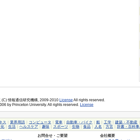
版 (C) 情報通信研究機構, 2009-2010
License
All rights reserved.
06 by Princeton University. All rights reserved.
License
ネス
｜
業界用語
｜
コンピュータ
｜
電車
｜
自動車・バイク
｜
船
｜
工学
｜
建築・不動産
文化
｜
生活
｜
ヘルスケア
｜
趣味
｜
スポーツ
｜
生物
｜
食品
｜
人名
｜
方言
｜
辞書・百科事
お問合せ・ご要望
会社概要