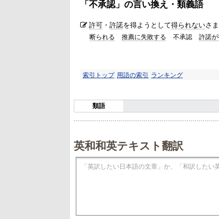
「
不承認
」の言い換え・類義語
許可
・
許諾
を得ようとして
得られない
さま
断られる
推薦に失敗する
不承認
許諾が
索引トップ
用語の索引
ランキング
類語
英和和英テキスト翻訳