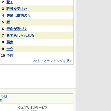
2
驚く
3
許可を受けた
4
失敗は成功の母
5
郷
6
寿命が近づく
7
鼻であしらわれる
8
凝集
9
一介
10
予想
>>もっとランキングを見る
｜
学問
典
ウェブリオのサービス