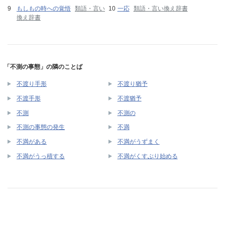
もしもの時への覚悟
類語・言い
一応
類語・言い換え辞書
換え辞書
「不測の事態」の隣のことば
不渡り手形
不渡り猶予
不渡手形
不渡猶予
不測
不測の
不測の事態の発生
不満
不満がある
不満がうずまく
不満がうっ積する
不満がくすぶり始める