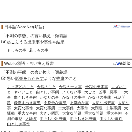
日本語WordNet(類語)
「
不測の事態
」の言い換え・類義語
起こり
うる
出来事
や
事件
や
結果
もしもの事
若しもの事
Weblio類語・言い換え辞書
「
不測の事態
」の言い換え・類義語
悪い
影響をもたらす
ような
物事
のこと
よっぽどのこと
余程のこと
余程の一大事
余程の出来事
マズいこ
と
ヤバいこと
由々しい事態
よくない事
大ごと
凶事
悪事
一大
事
由々しき事態
かなりの事
かなりの事件
かなりの事態
死活問
題
憂慮すべき事態
不都合な事態
不都合な事
大変な出来事
大変な
事
大変な事件
大変な事態
一大事件
大事件
大問題
非常事態
大
騒動
重大な事態
大きい問題
大変な問題
重大な問題
重大事態
不
測の事態
大騒ぎ
由々しい出来事
由々しき出来事
由々しい事件
由々しき事件