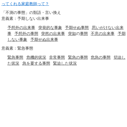
ってくれる家庭教師って？
「不測の事態」の類語・言い換え
意義素：予期しない出来事
予想外の出来事
突発的な
事象
予期せぬ事態
思いがけない出来
事
予想外の事態
突然の
出来事
突如
の
事態
不意の
出来事
予期
しない
事象
予期せぬ出来事
意義素：緊急事態
緊急事態
危機的状況
非常事態
緊急の事態
危急の
事態
切迫し
た
状況
急を要する事態
緊迫した
状況