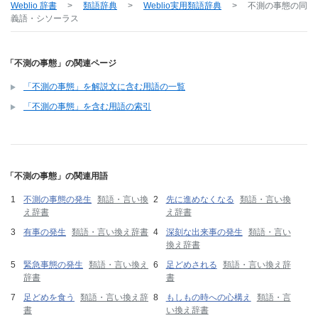
Weblio 辞書
>
類語辞典
>
Weblio実用類語辞典
>
不測の事態
の同
義語・シソーラス
「不測の事態」の関連ページ
「不測の事態」を解説文に含む用語の一覧
「不測の事態」を含む用語の索引
「不測の事態」の関連用語
不測の事態の発生
類語・言い換
先に進めなくなる
類語・言い換
え辞書
え辞書
有事の発生
類語・言い換え辞書
深刻な出来事の発生
類語・言い
換え辞書
緊急事態の発生
類語・言い換え
足どめされる
類語・言い換え辞
辞書
書
足どめを食う
類語・言い換え辞
もしもの時への心構え
類語・言
書
い換え辞書