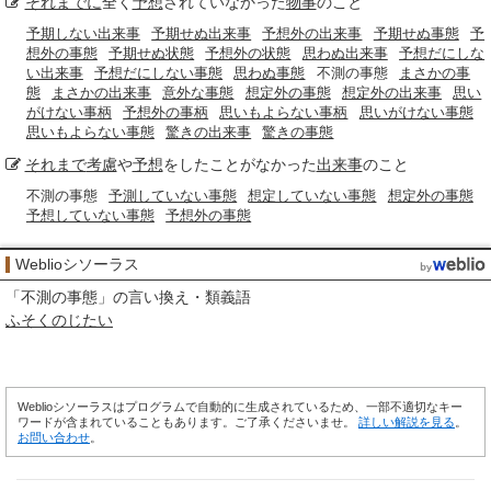
それまでに
全く
予想
されていなかった
物事
のこと
予期しない出来事
予期せぬ出来事
予想外の出来事
予期せぬ事態
予
想外の事態
予期せぬ状態
予想外の状態
思わぬ出来事
予想だにしな
い出来事
予想だにしない事態
思わぬ事態
不測の事態
まさかの事
態
まさかの出来事
意外な事態
想定外の事態
想定外の出来事
思い
がけない事柄
予想外の事柄
思いもよらない事柄
思いがけない事態
思いもよらない事態
驚きの出来事
驚きの事態
それまで
考慮
や
予想
をしたことがなかった
出来事
のこと
不測の事態
予測していない事態
想定していない事態
想定外の事態
予想していない事態
予想外の事態
Weblioシソーラス
「
不測の事態
」の言い換え・類義語
ふそくのじたい
Weblioシソーラスはプログラムで自動的に生成されているため、一部不適切なキー
ワードが含まれていることもあります。ご了承くださいませ。
詳しい解説を見る
。
お問い合わせ
。