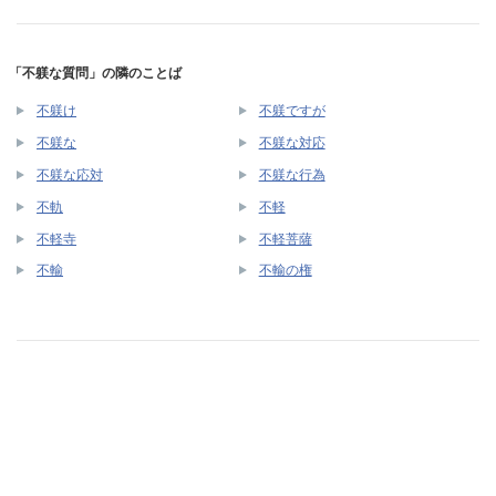
「不躾な質問」の隣のことば
不躾け
不躾ですが
不躾な
不躾な対応
不躾な応対
不躾な行為
不軌
不軽
不軽寺
不軽菩薩
不輸
不輸の権