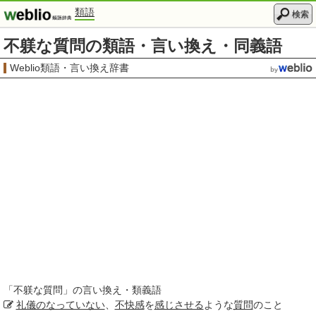
類語
検索
不躾な質問の類語・言い換え・同義語
Weblio類語・言い換え辞書
「
不躾な質問
」の言い換え・類義語
礼儀のなっていない
、
不快感
を
感じさせる
ような
質問
のこと