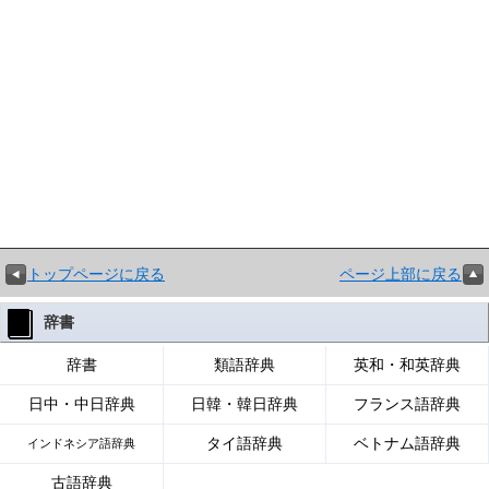
トップページに戻る
ページ上部に戻る
辞書
辞書
類語辞典
英和・和英辞典
日中・中日辞典
日韓・韓日辞典
フランス語辞典
タイ語辞典
ベトナム語辞典
インドネシア語辞典
古語辞典