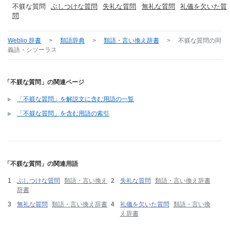
不躾な質問
ぶしつけな質問
失礼な質問
無礼な質問
礼儀を欠いた質
問
Weblio 辞書
>
類語辞典
>
類語・言い換え辞書
>
不躾な質問
の同
義語・シソーラス
「不躾な質問」の関連ページ
「不躾な質問」を解説文に含む用語の一覧
「不躾な質問」を含む用語の索引
「不躾な質問」の関連用語
ぶしつけな質問
類語・言い換え
失礼な質問
類語・言い換え辞書
辞書
無礼な質問
類語・言い換え辞書
礼儀を欠いた質問
類語・言い換
え辞書