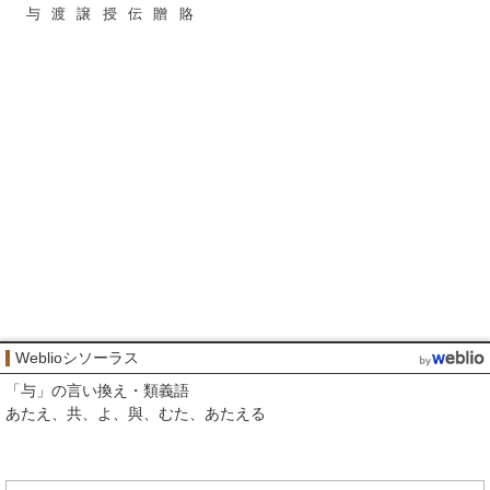
与
渡
譲
授
伝
贈
賂
Weblioシソーラス
「
与
」の言い換え・類義語
あたえ
共
よ
與
むた
あたえる