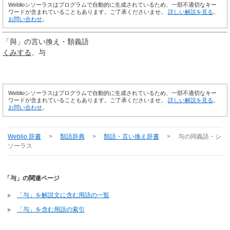
Weblioシソーラスはプログラムで自動的に生成されているため、一部不適切なキー
ワードが含まれていることもあります。ご了承くださいませ。
詳しい解説を見る
。
お問い合わせ
。
「
與
」の言い換え・類義語
くみする
与
Weblioシソーラスはプログラムで自動的に生成されているため、一部不適切なキー
ワードが含まれていることもあります。ご了承くださいませ。
詳しい解説を見る
。
お問い合わせ
。
Weblio 辞書
>
類語辞典
>
類語・言い換え辞書
>
与
の同義語・シ
ソーラス
「与」の関連ページ
「与」を解説文に含む用語の一覧
「与」を含む用語の索引