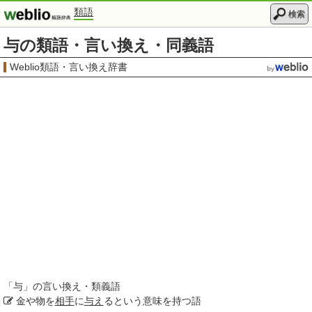
類語
検索
与の類語・言い換え・同義語
Weblio類語・言い換え辞書
「
与
」の言い換え・類義語
金や物を
相手
に
与え
るという意味を持つ語