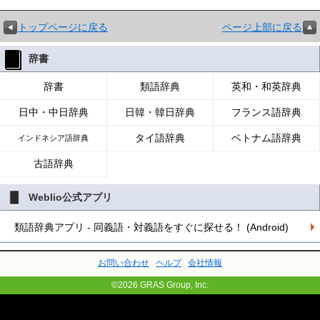
トップページに戻る
ページ上部に戻る
辞書
辞書
類語辞典
英和・和英辞典
日中・中日辞典
日韓・韓日辞典
フランス語辞典
タイ語辞典
ベトナム語辞典
インドネシア語辞典
古語辞典
Weblio公式アプリ
類語辞典アプリ - 同義語・対義語をすぐに探せる！ (Android)
お問い合わせ
ヘルプ
会社情報
©2026 GRAS Group, Inc.