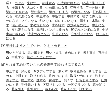
躓く
コケる
失敗する
頓挫する
不成功に終わる
暗礁に乗り上げ
る
座礁する
大コケする
企画倒れになる
空転する
空中分解する
壁にぶち当たる
壁に当たる
流れてしまう
お流れになる
打ち切りに
なる
水の泡になる
中止する
中断する
中絶する
徒労に終わる
パ
ーになる
フイになる
幻となる
幻のものとなる
潰える
水泡に帰
す
泡と消える
水の泡となる
志を得ず
沙汰やみになる
中止にな
る
立ち消えになる
尻切れトンボに終わる
尻切れトンボになる
中途
半端に終わる
沙汰やみとなる
中止となる
立ち消えになる
おじゃん
になる
実行
しようとして
いたことを
止めること
思いとどまる
思い留まる
思い止まる
止めにする
考え直す
再考す
る
中止する
無かったことにする
それまで
続いて
いたものを
途中で
終わりにする
こと
中止する
諦め
る
ギブアップする
無くす
取り止める
断念する
止
める
中断する
取りやめる
終わりにする
取りやめにする
終える
終了する
廃止する
廃する
解消する
無くす
打ち切りにする
仕舞
いにする
手仕舞いする
区切りをつける
一区切りつける
幕を閉じ
る
幕を引く
幕引きする
終わらす
幕を下ろす
打ち切る