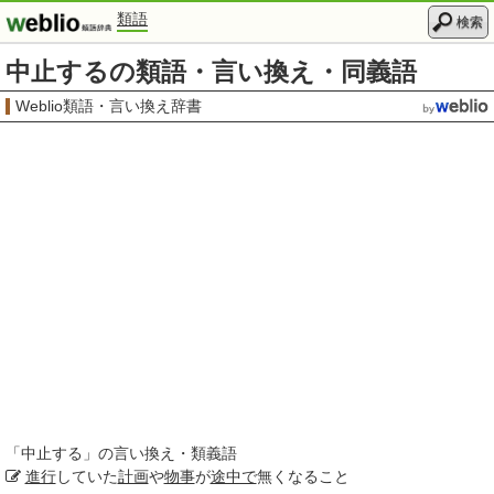
類語
検索
中止するの類語・言い換え・同義語
Weblio類語・言い換え辞書
「
中止する
」の言い換え・類義語
進行
していた
計画
や
物事
が
途中で
無くなること