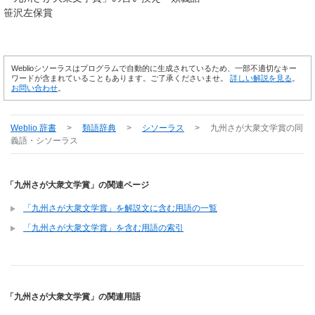
笹沢左保賞
Weblioシソーラスはプログラムで自動的に生成されているため、一部不適切なキー
ワードが含まれていることもあります。ご了承くださいませ。
詳しい解説を見る
。
お問い合わせ
。
Weblio 辞書
>
類語辞典
>
シソーラス
>
九州さが大衆文学賞
の同
義語・シソーラス
「九州さが大衆文学賞」の関連ページ
「九州さが大衆文学賞」を解説文に含む用語の一覧
「九州さが大衆文学賞」を含む用語の索引
「九州さが大衆文学賞」の関連用語