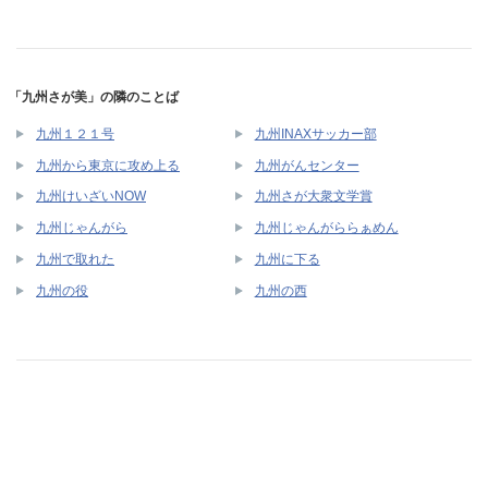
「九州さが美」の隣のことば
九州１２１号
九州INAXサッカー部
九州から東京に攻め上る
九州がんセンター
九州けいざいNOW
九州さが大衆文学賞
九州じゃんがら
九州じゃんがららぁめん
九州で取れた
九州に下る
九州の役
九州の西