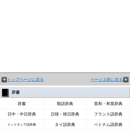
トップページに戻る
ページ上部に戻る
辞書
辞書
類語辞典
英和・和英辞典
日中・中日辞典
日韓・韓日辞典
フランス語辞典
タイ語辞典
ベトナム語辞典
インドネシア語辞典