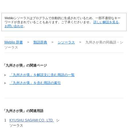
Weblioシソーラスはプログラムで自動的に生成されているため、一部不適切なキー
ワードが含まれていることもあります。ご了承くださいませ。
詳しい解説を見る
。
お問い合わせ
。
Weblio 辞書
>
類語辞典
>
シソーラス
>
九州さが美
の同義語・シ
ソーラス
「九州さが美」の関連ページ
「九州さが美」を解説文に含む用語の一覧
「九州さが美」を含む用語の索引
「九州さが美」の関連用語
KYUSHU SAGAMI CO., LTD.
シ
ソーラス