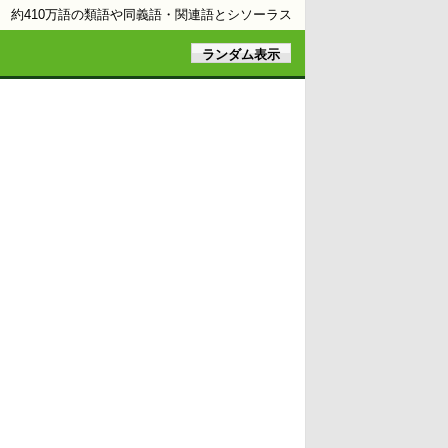
約410万語の類語や同義語・関連語とシソーラス