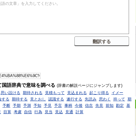
て国語辞典で意味を調べる
(辞書の解説ページにジャンプします)
思い設ける
期待される
見積もって
見込まれる
起こり得る
イメー
論する
期待する
見とおし
認識する
遂行する
先読み
思わく
持って
期
予断
予期
予測
予知
予見
予言
事柄
今後
信念
先見
前知
勘定
基
星
目算
考慮
自信
行為
見当
見込
見通
計算