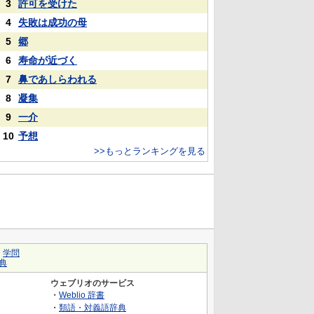
3
許可を受けた
4
失敗は成功の母
5
郷
6
寿命が近づく
7
鼻であしらわれる
8
凝集
9
一介
10
予想
>>もっとランキングを見る
｜
学問
典
ウェブリオのサービス
・
Weblio 辞書
・
類語・対義語辞典