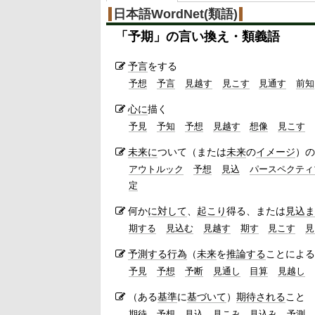
日本語WordNet(類語)
「
予期
」の言い換え・類義語
予言
をする
予想
予言
見越す
見こす
見通す
前知
心に
描く
予見
予知
予想
見越す
想像
見こす
未来に
ついて（または
未来
の
イメージ
）の
アウトルック
予想
見込
パースペクティ
定
何か
に対して
、
起こり
得る、または
見込ま
期する
見込む
見越す
期す
見こす
見
予測する
行為
（
未来
を
推論する
ことによる
予見
予想
予断
見通し
目算
見越し
（ある
基準
に
基づいて
）
期待される
こと
期待
予想
見込
見こみ
見込み
予測