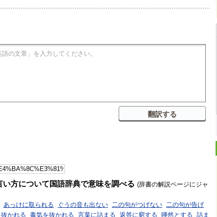
言い方について国語辞典で意味を調べる
(辞書の解説ページにジャ
あっけに取られる
ぐうの音も出ない
二の句がつげない
二の句が告げ
を抜かれる
毒気を抜かれる
言葉に詰まる
返答に窮する
唖然とする
詰ま