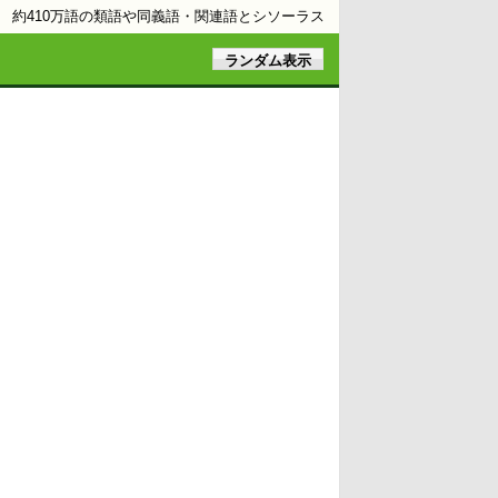
約410万語の類語や同義語・関連語とシソーラス