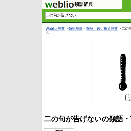
類語辞典
Weblio 辞書
>
類語辞典
>
類語・言い換え辞書
>
二の
ス
二の句が告げないの類語・