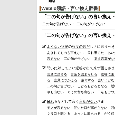
類語
Weblio類語・言い換え辞書
「
二の句が告げない
」の言い換え
二の句が告げない ・
二の句がつげない
「
二の句が告げない
」の言い換え
よくない
状況
の
程度の
甚だ
しさに言うべき
あきれてものも言えない
呆れ果てた
あい
言えない
二の句が告げない
返す言葉がな
問い
に対して
よい
返答
が出て
来ず
困るさま
言葉に詰まる
言葉を詰まらせる
返答に困
る
言葉につかえる
絶句する
言いよどむ
二の句が告げない
しどろもどろとなる
返
ネも出ない
ぐうの音も出ない
口をもごつ
呆れ
るなどして言う
言葉がない
さま
モノが言えない
開いた口が塞がらない
唖
ぐり口を開ける
あっけに取られる
がく然