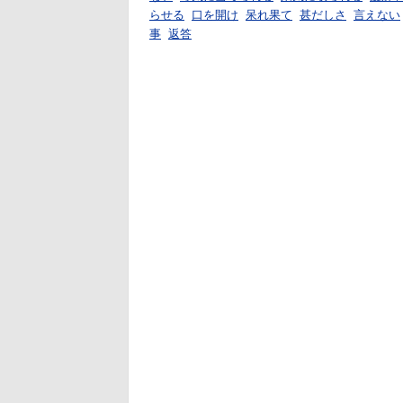
らせる
口を開け
呆れ果て
甚だしさ
言えない
事
返答