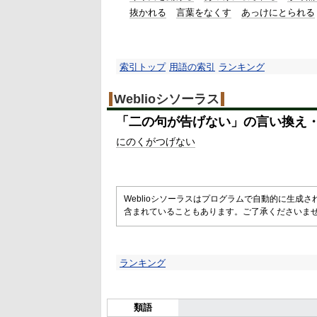
抜かれる
言葉をなくす
あっけにとられる
索引トップ
用語の索引
ランキング
Weblioシソーラス
「
二の句が告げない
」の言い換え
にのくがつげない
Weblioシソーラスはプログラムで自動的に生成
含まれていることもあります。ご了承くださいま
ランキング
類語