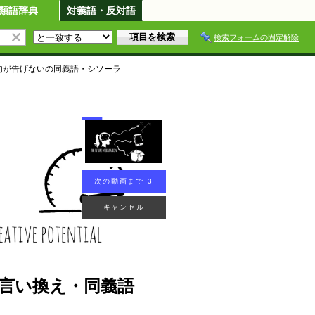
類語辞典
対義語・反対語
検索フォームの固定解除
句が告げない
の同義語・シソーラ
次の動画まで 3
キャンセル
言い換え・同義語