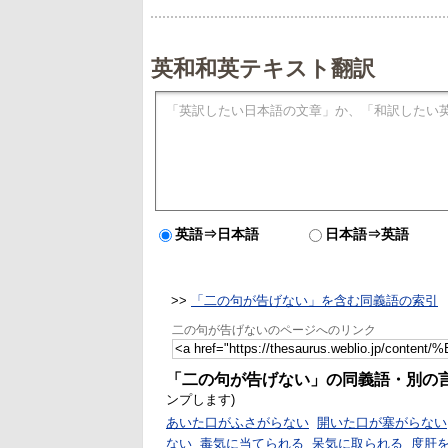
英和和英テキスト翻訳
英語⇒日本語
日本語⇒英語
>>
「二の句が告げない」を含む同義語の索引
二の句が告げないのページへのリンク
「二の句が告げない」の同義語・別の
ンプします)
あいた口がふさがらない
開いた口が塞がらない
ない
毒気に当てられる
呆気に取られる
度肝