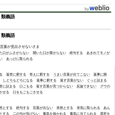
・類義語
・類義語
言葉
が
見出
させないさま
た口がふさがらない
開いた口が塞がらない
絶句する
あきれてモノが
い
あっけに取られる
る
返答に窮する
答えに窮する
うまい言葉が出てこない
返事に困
しどろもどろになる
返事に窮する
返す言葉がない
ぐっと詰まる
答に詰まる
口ごもる
返す言葉が見つからない
反論できない
グウの
かせる
口をもごもごさせる
然とする
絶句する
言葉が出ない
呆然とする
呆気に取られる
あん
とする
二の句が告げない
毒気を抜かれる
毒気に当てられる
度肝を