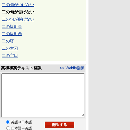
二の句がつげない
二の句が告げない
二の句が継げない
二の坂町東
二の坂町西
二の塔
二の太刀
二の字口
英和和英テキスト翻訳
>> Weblio翻訳
英語⇒日本語
日本語⇒英語