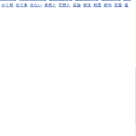
がく然
出て来
出ない
呆然と
茫然と
反論
状況
程度
絶句
言葉
返