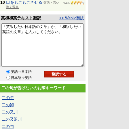
10
口をもごもごさせる
類語・言い
94%
換え辞書
英和和英テキスト翻訳
>> Weblio翻訳
英語⇒日本語
日本語⇒英語
二の句が告げないのお隣キーワード
二の午
二の卯
二の又川
二の又沢川
二の句