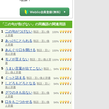
「二の句が告げない」の同義語の関連用語
1
二の句がつげない
類語・言い換
100%
え辞書
2
あっけにとられる
類語・言い換
100%
え辞書
3
あんぐり口を開ける
類語・言い
100%
換え辞書
4
モノが言えない
類語・言い換え辞
100%
書
5
うまい言葉が出てこない
類語・
94%
言い換え辞書
6
ぐっと詰まる
類語・言い換え辞書
94%
7
しどろもどろとなる
類語・言い
94%
換え辞書
8
グウのネも出ない
類語・言い換
94%
え辞書
9
口をもごつかせる
類語・言い換
94%
え辞書