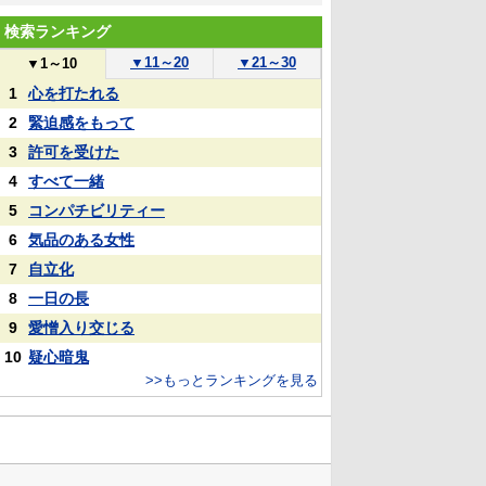
検索ランキング
▼
11～20
▼
21～30
▼
1～10
1
心を打たれる
2
緊迫感をもって
3
許可を受けた
4
すべて一緒
5
コンパチビリティー
6
気品のある女性
7
自立化
8
一日の長
9
愛憎入り交じる
10
疑心暗鬼
>>もっとランキングを見る