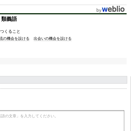
u
t
・類義語
e
つくること
流の機会を設ける
出会いの機会を設ける