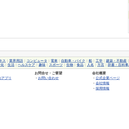
ネス
｜
業界用語
｜
コンピュータ
｜
電車
｜
自動車・バイク
｜
船
｜
工学
｜
建築・不動産
文化
｜
生活
｜
ヘルスケア
｜
趣味
｜
スポーツ
｜
生物
｜
食品
｜
人名
｜
方言
｜
辞書・百科事
お問合せ・ご要望
会社概要
のアプリ
・
お問い合わせ
・
公式企業ページ
・
会社情報
・
採用情報