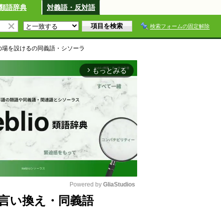
類語辞典
対義語・反対語
検索フォームの固定解除
の場を設ける
の同義語・シソーラ
もっとみる
arrow_forward_ios
Powered by 
GliaStudios
言い換え・同義語
M