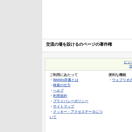
交流の場を設けるのページの著作権
ビジ
ご利用にあたって
便利な機能
・
Weblio辞書とは
・
ウェブリオ
・
検索の仕方
・
ヘルプ
・
利用規約
・
プライバシーポリシー
・
サイトマップ
・
クッキー・アクセスデータにつ
いて