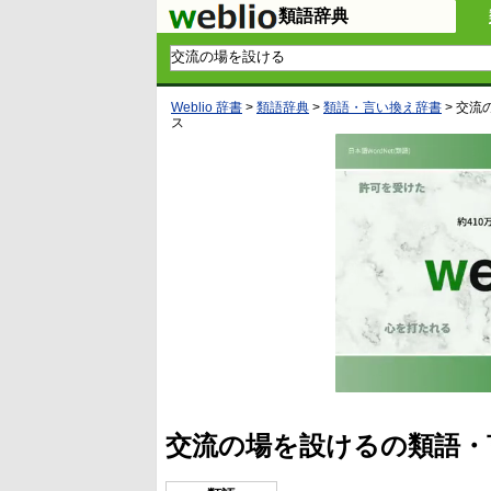
類語辞典
Weblio 辞書
>
類語辞典
>
類語・言い換え辞書
>
交流
ス
交流の場を設けるの類語・