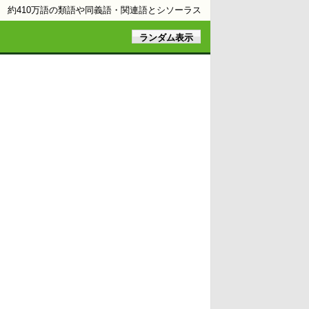
約410万語の類語や同義語・関連語とシソーラス