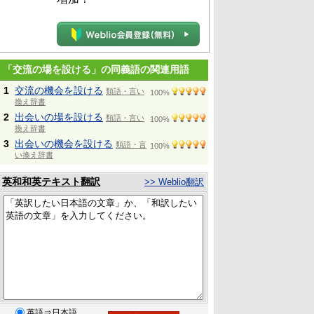
「交流の場を設ける」の同義語の関連用語
1
交流の機会を設ける
類語・言い
100%
換え辞書
2
出会いの場を設ける
類語・言い
100%
換え辞書
3
出会いの機会を設ける
類語・言
100%
い換え辞書
英和和英テキスト翻訳
>> Weblio翻訳
英語⇒日本語