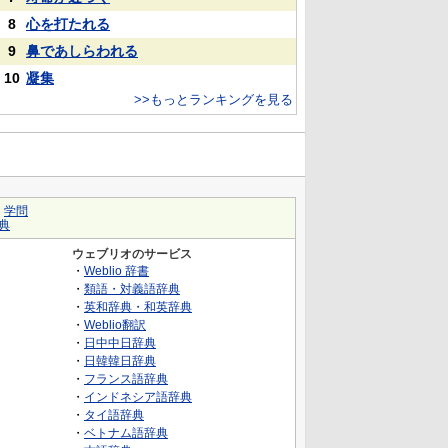
8
心を打たれる
9
鼻であしらわれる
10
凝集
>>もっとランキングを見る
｜
学問
典
ウェブリオのサービス
・
Weblio 辞書
・
類語・対義語辞典
・
英和辞典・和英辞典
・
Weblio翻訳
・
日中中日辞典
・
日韓韓日辞典
・
フランス語辞典
・
インドネシア語辞典
・
タイ語辞典
・
ベトナム語辞典