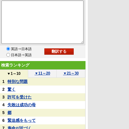
英語⇒日本語
日本語⇒英語
検索ランキング
▼
11～20
▼
21～30
▼
1～10
1
特別な問題
2
驚く
3
許可を受けた
4
失敗は成功の母
5
郷
6
緊迫感をもって
7
寿命が近づく