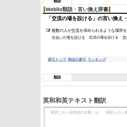
類語
Weblio類語・言い換え辞書
「
交流の場を設ける
」の言い換え
複数
の人が
交流
を深められるような場所を
出会いの場を設ける
交流の場を設ける
交
索引トップ
用語の索引
ランキング
類語
英和和英テキスト翻訳