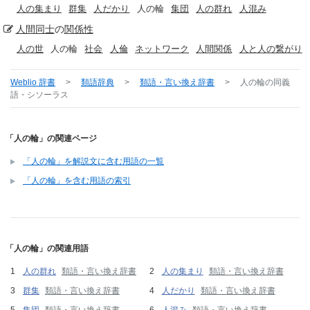
人の集まり
群集
人だかり
人の輪
集団
人の群れ
人混み
人間
同士
の
関係性
人の世
人の輪
社会
人倫
ネットワーク
人間関係
人と人の繋がり
Weblio 辞書
>
類語辞典
>
類語・言い換え辞書
>
人の輪
の同義
語・シソーラス
「人の輪」の関連ページ
「人の輪」を解説文に含む用語の一覧
「人の輪」を含む用語の索引
「人の輪」の関連用語
人の群れ
類語・言い換え辞書
人の集まり
類語・言い換え辞書
群集
類語・言い換え辞書
人だかり
類語・言い換え辞書