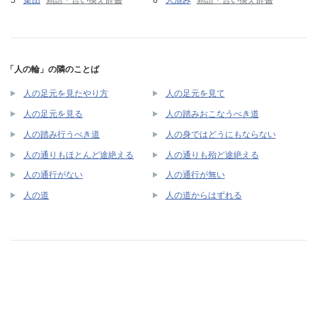
集団
類語・言い換え辞書
人混み
類語・言い換え辞書
「人の輪」の隣のことば
人の足元を見たやり方
人の足元を見て
人の足元を見る
人の踏みおこなうべき道
人の踏み行うべき道
人の身ではどうにもならない
人の通りもほとんど途絶える
人の通りも殆ど途絶える
人の通行がない
人の通行が無い
人の道
人の道からはずれる