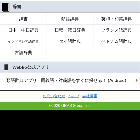
辞書
辞書
類語辞典
英和・和英辞典
日中・中日辞典
日韓・韓日辞典
フランス語辞典
タイ語辞典
ベトナム語辞典
インドネシア語辞典
古語辞典
Weblio公式アプリ
類語辞典アプリ - 同義語・対義語をすぐに探せる！ (Android)
お問い合わせ
ヘルプ
会社情報
©2026 GRAS Group, Inc.