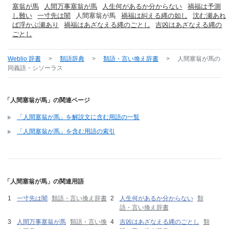
塞翁が馬
人間万事塞翁が馬
人生何があるか分からない
禍福は予測
し難い
一寸先は闇
人間塞翁が馬
禍福は糾える縄の如し
沈む瀬あれ
ば浮かぶ瀬あり
禍福はあざなえる縄のごとし
吉凶はあざなえる縄の
ごとし
Weblio 辞書
>
類語辞典
>
類語・言い換え辞書
>
人間塞翁が馬
の
同義語・シソーラス
「人間塞翁が馬」の関連ページ
「人間塞翁が馬」を解説文に含む用語の一覧
「人間塞翁が馬」を含む用語の索引
「人間塞翁が馬」の関連用語
一寸先は闇
類語・言い換え辞書
人生何があるか分からない
類
語・言い換え辞書
人間万事塞翁が馬
類語・言い換
吉凶はあざなえる縄のごとし
類