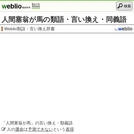
類語
検索
人間塞翁が馬の類語・言い換え・同義語
Weblio類語・言い換え辞書
「
人間塞翁が馬
」の言い換え・類義語
人の
運命
は
予測できない
という
表現