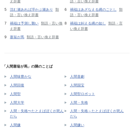
え辞書
語・言い換え辞書
沈む瀬あれば浮かぶ瀬あり
類
禍福はあざなえる縄のごとし
類
語・言い換え辞書
語・言い換え辞書
禍福は予測し難い
類語・言い換
禍福は糾える縄の如し
類語・言
え辞書
い換え辞書
塞翁が馬
類語・言い換え辞書
「人間塞翁が馬」の隣のことば
人間味豊かな
人間喜劇
人間回復
人間国宝
人間型
人間型ロボット
人間大学
人間・失格
人間・失格〜たとえばぼくが死ん
人間・失格～たとえばぼくが死ん
だら
だら
人間嫌
人間嫌い