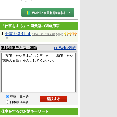
「仕事をする」の同義語の関連用語
1
仕事を切り回す
類語・言い換え辞
100%
書
英和和英テキスト翻訳
>> Weblio翻訳
英語⇒日本語
日本語⇒英語
仕事をするのお隣キーワード