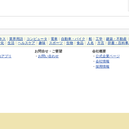
ネス
｜
業界用語
｜
コンピュータ
｜
電車
｜
自動車・バイク
｜
船
｜
工学
｜
建築・不動産
文化
｜
生活
｜
ヘルスケア
｜
趣味
｜
スポーツ
｜
生物
｜
食品
｜
人名
｜
方言
｜
辞書・百科事
お問合せ・ご要望
会社概要
のアプリ
・
お問い合わせ
・
公式企業ページ
・
会社情報
・
採用情報