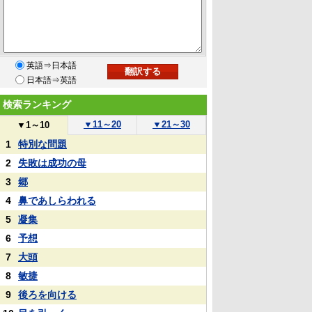
英語⇒日本語
日本語⇒英語
検索ランキング
▼
11～20
▼
21～30
▼
1～10
1
特別な問題
2
失敗は成功の母
3
郷
4
鼻であしらわれる
5
凝集
6
予想
7
大頭
8
敏捷
9
後ろを向ける