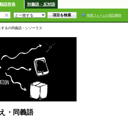
類語辞典
対義語・反対語
検索フォームの固定解除
をする
の同義語・シソーラス
え・同義語