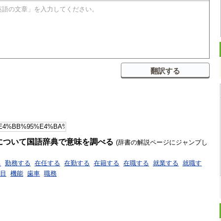
について国語辞典で意味を調べる
(辞書の解説ページにジャンプし
る
勤務する
在任する
在勤する
在籍する
在職する
就業する
就職す
目
機能
歯車
職務