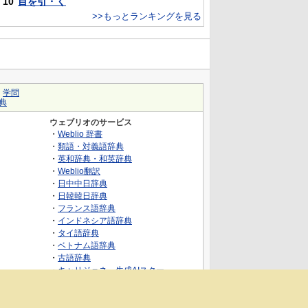
10
目を引・く
>>もっとランキングを見る
｜
学問
典
ウェブリオのサービス
・
Weblio 辞書
・
類語・対義語辞典
・
英和辞典・和英辞典
・
Weblio翻訳
・
日中中日辞典
・
日韓韓日辞典
・
フランス語辞典
・
インドネシア語辞典
・
タイ語辞典
・
ベトナム語辞典
・
古語辞典
・
キャリジェネ～生成AIスクー
ル・AIスキルでキャリアアップ～