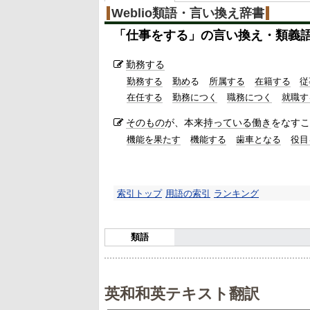
Weblio類語・言い換え辞書
「
仕事をする
」の言い換え・類義
勤務する
勤務する
勤め
る
所属する
在籍する
従
在任する
勤務につく
職務につく
就職す
そのもの
が、本来
持っている
働き
をなすこ
機能を果たす
機能する
歯車となる
役目
索引トップ
用語の索引
ランキング
類語
英和和英テキスト翻訳