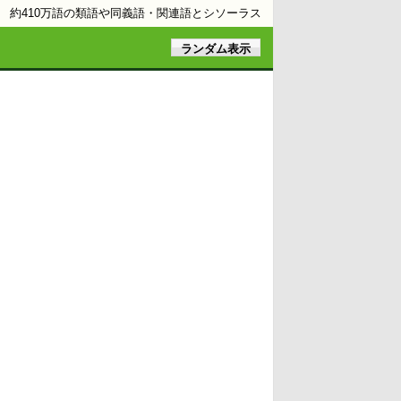
約410万語の類語や同義語・関連語とシソーラス