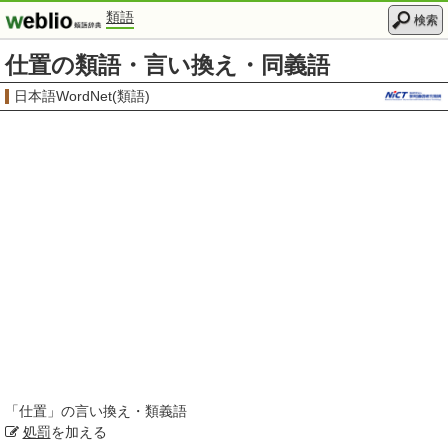
類語
検索
仕置の類語・言い換え・同義語
日本語WordNet(類語)
「
仕置
」の言い換え・類義語
処罰
を加える