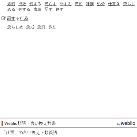
処罰
成敗
罰す
る
懲らす
罪する
懲罰
誅罰
処分
仕置き
懲らし
める
処する
膺懲
罰す
処す
罰す
る
行為
懲らしめ
懲戒
懲罰
誅罰
Weblio類語・言い換え辞書
「
仕置
」の言い換え・類義語