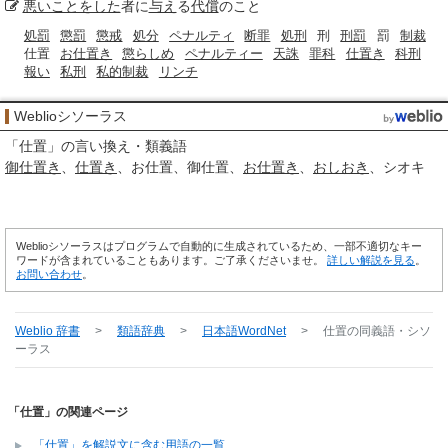
悪いことをした
者に
与え
る
代償
のこと
処罰
懲罰
懲戒
処分
ペナルティ
断罪
処刑
刑
刑罰
罰
制裁
仕置
お仕置き
懲らしめ
ペナルティー
天誅
罪科
仕置き
科刑
報い
私刑
私的制裁
リンチ
Weblioシソーラス
「
仕置
」の言い換え・類義語
御仕置き
仕置き
お仕置
御仕置
お仕置き
おしおき
シオキ
Weblioシソーラスはプログラムで自動的に生成されているため、一部不適切なキー
ワードが含まれていることもあります。ご了承くださいませ。
詳しい解説を見る
。
お問い合わせ
。
Weblio 辞書
>
類語辞典
>
日本語WordNet
>
仕置
の同義語・シソ
ーラス
「仕置」の関連ページ
「仕置」を解説文に含む用語の一覧