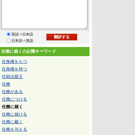
英語⇒日本語
日本語⇒英語
任務に就くのお隣キーワード
任免権をもつ
任免権を持つ
任助法親王
任務
任務がある
任務につける
任務に就く
任務に就ける
任務に戴く
任務を与える