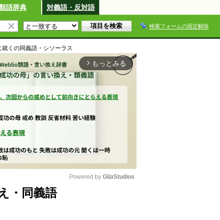
類語辞典
対義語・反対語
検索フォームの固定解除
に就く
の同義語・シソーラス
もっとみる
arrow_forward_ios
Powered by 
GliaStudios
え・同義語
M
u