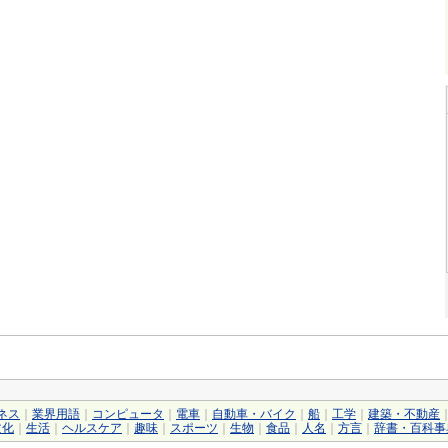
ネス
｜
業界用語
｜
コンピュータ
｜
電車
｜
自動車・バイク
｜
船
｜
工学
｜
建築・不動産
文化
｜
生活
｜
ヘルスケア
｜
趣味
｜
スポーツ
｜
生物
｜
食品
｜
人名
｜
方言
｜
辞書・百科事