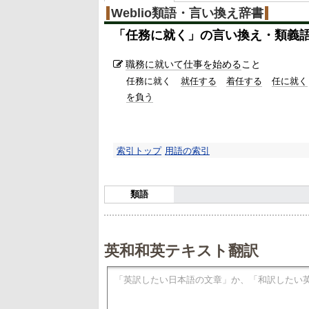
Weblio類語・言い換え辞書
「
任務に就く
」の言い換え・類義
職務
に就いて
仕事を始める
こと
任務に就く
就任する
着任する
任に就く
を負う
索引トップ
用語の索引
類語
英和和英テキスト翻訳