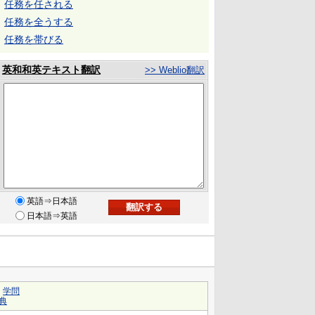
任務を任される
任務を全うする
任務を帯びる
英和和英テキスト翻訳
>> Weblio翻訳
英語⇒日本語
日本語⇒英語
｜
学問
典