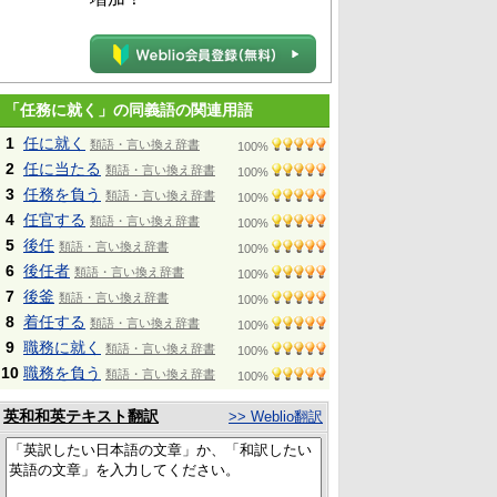
「任務に就く」の同義語の関連用語
1
任に就く
類語・言い換え辞書
100%
2
任に当たる
類語・言い換え辞書
100%
3
任務を負う
類語・言い換え辞書
100%
4
任官する
類語・言い換え辞書
100%
5
後任
類語・言い換え辞書
100%
6
後任者
類語・言い換え辞書
100%
7
後釜
類語・言い換え辞書
100%
8
着任する
類語・言い換え辞書
100%
9
職務に就く
類語・言い換え辞書
100%
10
職務を負う
類語・言い換え辞書
100%
英和和英テキスト翻訳
>> Weblio翻訳