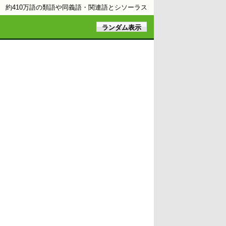
約410万語の類語や同義語・関連語とシソーラス