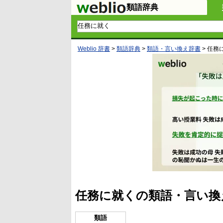
類語辞典
Weblio 辞書
>
類語辞典
>
類語・言い換え辞書
>
任務
任務に就くの類語・言い換
類語