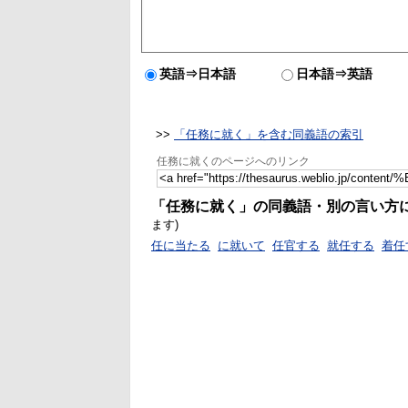
英語⇒日本語
日本語⇒英語
>>
「任務に就く」を含む同義語の索引
任務に就くのページへのリンク
「任務に就く」の同義語・別の言い方
ます)
任に当たる
に就いて
任官する
就任する
着任