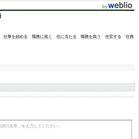
t
語
e
仕事を始める
職務に就く
任に当たる
職務を負う
任官する
任務