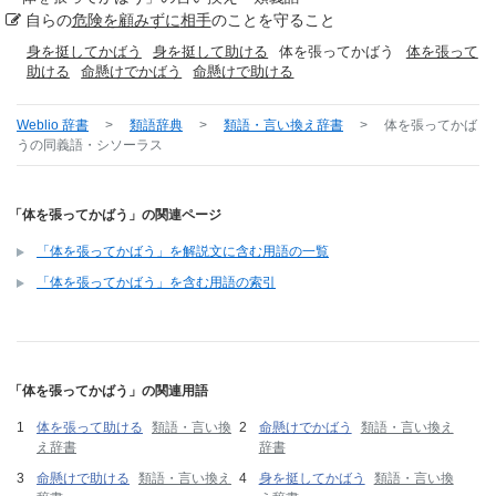
自らの
危険を顧みずに
相手
のことを守ること
身を挺してかばう
身を挺して助ける
体を張ってかばう
体を張って
助ける
命懸けでかばう
命懸けで助ける
Weblio 辞書
>
類語辞典
>
類語・言い換え辞書
>
体を張ってかば
う
の同義語・シソーラス
「体を張ってかばう」の関連ページ
「体を張ってかばう」を解説文に含む用語の一覧
「体を張ってかばう」を含む用語の索引
「体を張ってかばう」の関連用語
体を張って助ける
類語・言い換
命懸けでかばう
類語・言い換え
え辞書
辞書
命懸けで助ける
類語・言い換え
身を挺してかばう
類語・言い換