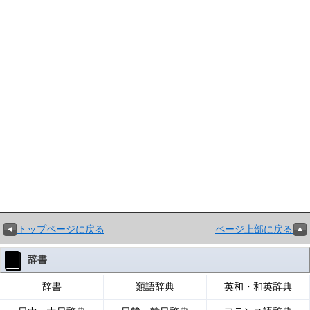
トップページに戻る
ページ上部に戻る
辞書
辞書
類語辞典
英和・和英辞典