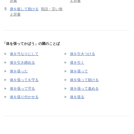
辞書
え辞書
身を挺して助ける
類語・言い換
え辞書
「体を張ってかばう」の隣のことば
体を弓なりにして
体を引きつける
体を引き締める
体を引く
体を張った
体を張って
体を張ってを守る
体を張って助ける
体を張って守る
体を張って進める
体を張り付かせる
体を張る