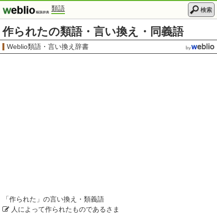
類語
検索
作られたの類語・言い換え・同義語
Weblio類語・言い換え辞書
「
作られた
」の言い換え・類義語
人によって作られたものであるさま