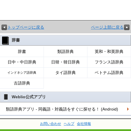
トップページに戻る
ページ上部に戻る
辞書
辞書
類語辞典
英和・和英辞典
日中・中日辞典
日韓・韓日辞典
フランス語辞典
タイ語辞典
ベトナム語辞典
インドネシア語辞典
古語辞典
Weblio公式アプリ
類語辞典アプリ - 同義語・対義語をすぐに探せる！ (Android)
お問い合わせ
ヘルプ
会社情報