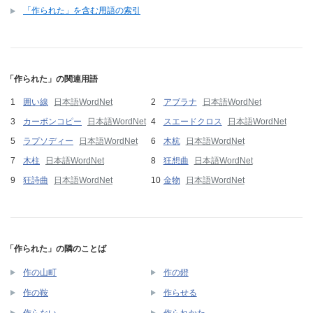
「作られた」を含む用語の索引
「作られた」の関連用語
囲い線
日本語WordNet
アブラナ
日本語WordNet
カーボンコピー
日本語WordNet
スエードクロス
日本語WordNet
ラプソディー
日本語WordNet
木杭
日本語WordNet
木柱
日本語WordNet
狂想曲
日本語WordNet
狂詩曲
日本語WordNet
金物
日本語WordNet
「作られた」の隣のことば
作の山町
作の鐙
作の鞍
作らせる
作らない
作られかた