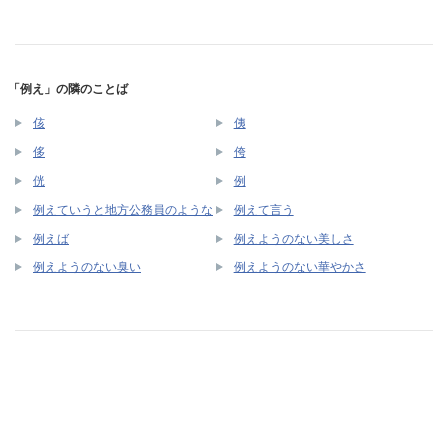
「例え」の隣のことば
侅
侇
侈
侉
侊
例
例えていうと地方公務員のような
例えて言う
例えば
例えようのない美しさ
例えようのない臭い
例えようのない華やかさ