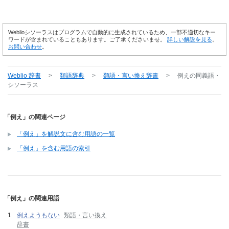
Weblioシソーラスはプログラムで自動的に生成されているため、一部不適切なキー
ワードが含まれていることもあります。ご了承くださいませ。
詳しい解説を見る
。
お問い合わせ
。
Weblio 辞書
>
類語辞典
>
類語・言い換え辞書
>
例え
の同義語・
シソーラス
「例え」の関連ページ
「例え」を解説文に含む用語の一覧
「例え」を含む用語の索引
「例え」の関連用語
例えようもない
類語・言い換え
辞書