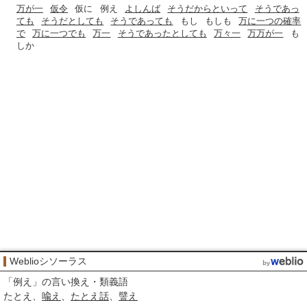
万が一
仮令
仮に
例え
よしんば
そうだからといって
そうであっ
ても
そうだとしても
そうであっても
もし
もしも
万に一つの確率
で
万に一つでも
万一
そうであったとしても
万々一
万万が一
も
しか
Weblioシソーラス
「
例え
」の言い換え・類義語
たとえ
喩え
たとえ話
譬え