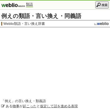
類語
検索
例えの類語・言い換え・同義語
Weblio類語・言い換え辞書
「
例え
」の言い換え・類義語
ある
物事
が
起こった
と
仮定して
話を進める
表現