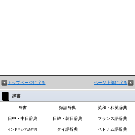
トップページに戻る
ページ上部に戻る
辞書
辞書
類語辞典
英和・和英辞典
日中・中日辞典
日韓・韓日辞典
フランス語辞典
タイ語辞典
ベトナム語辞典
インドネシア語辞典