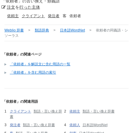
「
依頼者
」の言い換え・類義語
注文
を
行った
主体
依頼主
クライアント
発注者
客
依頼者
Weblio 辞書
>
類語辞典
>
日本語WordNet
>
依頼者
の同義語・シ
ソーラス
「依頼者」の関連ページ
「依頼者」を解説文に含む用語の一覧
「依頼者」を含む用語の索引
「依頼者」の関連用語
クライアント
類語・言い換え辞
依頼主
類語・言い換え辞書
書
発注者
類語・言い換え辞書
依頼人
日本語WordNet