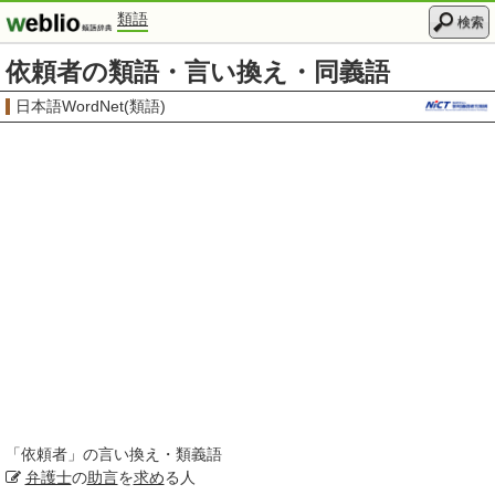
類語
検索
依頼者の類語・言い換え・同義語
日本語WordNet(類語)
「
依頼者
」の言い換え・類義語
弁護士
の
助言
を
求め
る人