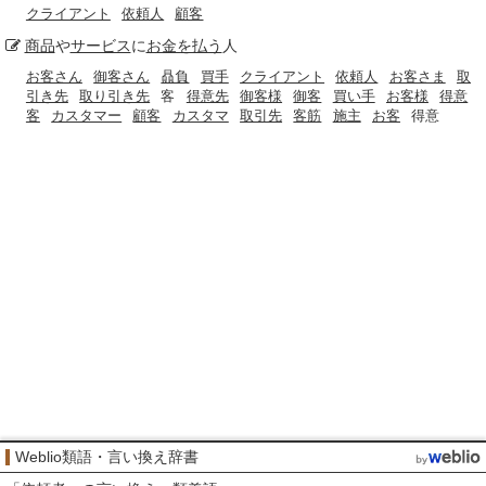
クライアント
依頼人
顧客
商品
や
サービス
に
お金を払う
人
お客さん
御客さん
贔負
買手
クライアント
依頼人
お客さま
取
引き先
取り引き先
客
得意先
御客様
御客
買い手
お客様
得意
客
カスタマー
顧客
カスタマ
取引先
客筋
施主
お客
得意
Weblio類語・言い換え辞書