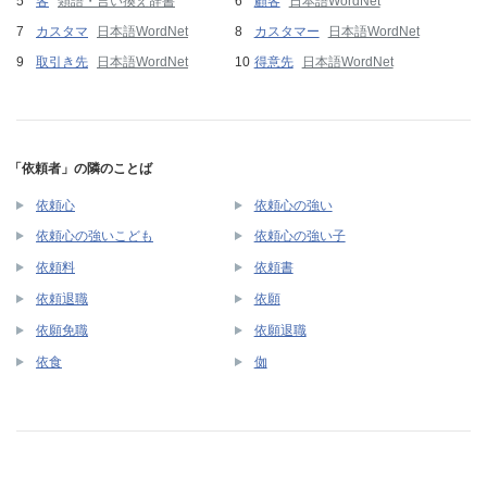
客
類語・言い換え辞書
顧客
日本語WordNet
カスタマ
日本語WordNet
カスタマー
日本語WordNet
取引き先
日本語WordNet
得意先
日本語WordNet
「依頼者」の隣のことば
依頼心
依頼心の強い
依頼心の強いこども
依頼心の強い子
依頼料
依頼書
依頼退職
依願
依願免職
依願退職
依食
侞