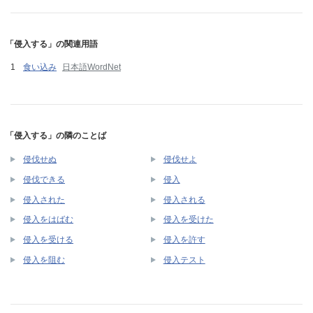
「侵入する」の関連用語
食い込み
日本語WordNet
「侵入する」の隣のことば
侵伐せぬ
侵伐せよ
侵伐できる
侵入
侵入された
侵入される
侵入をはばむ
侵入を受けた
侵入を受ける
侵入を許す
侵入を阻む
侵入テスト