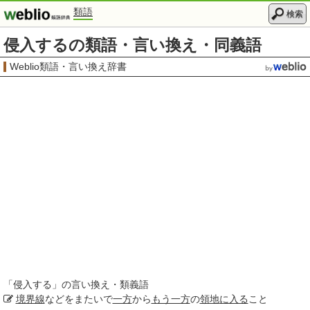
類語
検索
侵入するの類語・言い換え・同義語
Weblio類語・言い換え辞書
「
侵入する
」の言い換え・類義語
境界線
などをまたいで
一方
から
もう一方
の
領地
に入る
こと