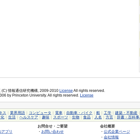
版 (C) 情報通信研究機構, 2009-2010
License
All rights reserved.
06 by Princeton University. All rights reserved.
License
ネス
｜
業界用語
｜
コンピュータ
｜
電車
｜
自動車・バイク
｜
船
｜
工学
｜
建築・不動産
文化
｜
生活
｜
ヘルスケア
｜
趣味
｜
スポーツ
｜
生物
｜
食品
｜
人名
｜
方言
｜
辞書・百科事
お問合せ・ご要望
会社概要
のアプリ
・
お問い合わせ
・
公式企業ページ
・
会社情報