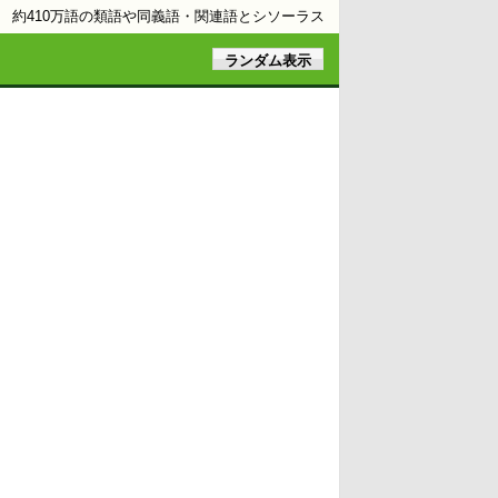
約410万語の類語や同義語・関連語とシソーラス