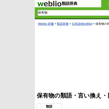
類語辞典
Weblio 辞書
>
類語辞典
>
日本語WordNet
>
保有物
の
L
/
U
o
n
a
m
d
u
e
t
d
e
:
4
保有物の類語・言い換え・
5
.
3
3
類語