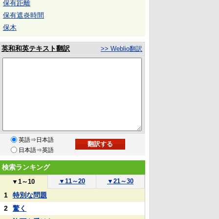
保有距離
保有遮炎時間
保木
英和和英テキスト翻訳
>> Weblio翻訳
英語⇒日本語
日本語⇒英語
検索ランキング
▼
11～20
▼
21～30
▼
1～10
1
特別な問題
2
驚く