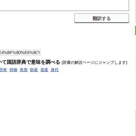
いて国語辞典で意味を調べる
(辞書の解説ページにジャンプします)
所有
持物
有形
財産
資産
身代