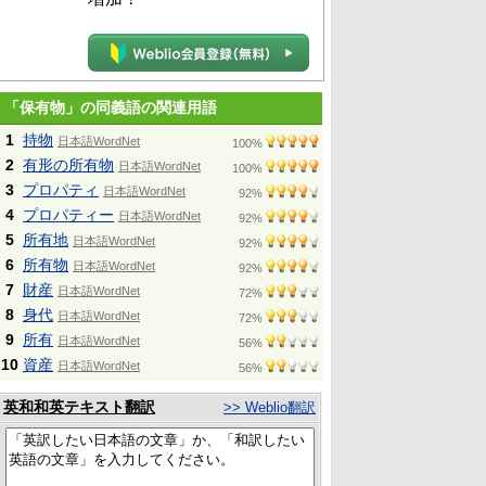
「保有物」の同義語の関連用語
1
持物
日本語WordNet
100%
2
有形の所有物
日本語WordNet
100%
3
プロパティ
日本語WordNet
92%
4
プロパティー
日本語WordNet
92%
5
所有地
日本語WordNet
92%
6
所有物
日本語WordNet
92%
7
財産
日本語WordNet
72%
8
身代
日本語WordNet
72%
9
所有
日本語WordNet
56%
10
資産
日本語WordNet
56%
英和和英テキスト翻訳
>> Weblio翻訳