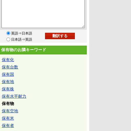
英語⇒日本語
日本語⇒英語
保有物のお隣キーワード
保有化
保有台数
保有国
保有地
保有株
保有水平耐力
保有物
保有空地
保有米
保有者