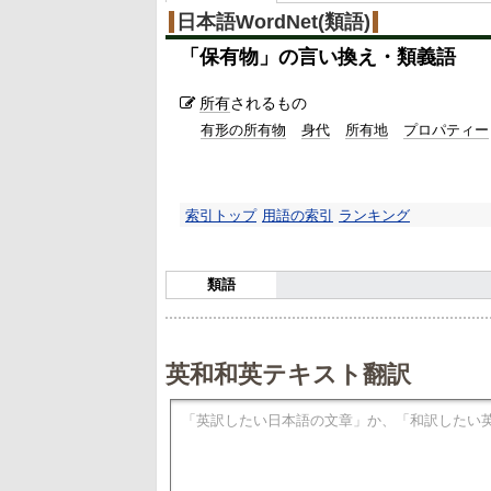
%
日本語WordNet(類語)
「
保有物
」の言い換え・類義語
所有
されるもの
有形の所有物
身代
所有地
プロパティー
索引トップ
用語の索引
ランキング
類語
英和和英テキスト翻訳