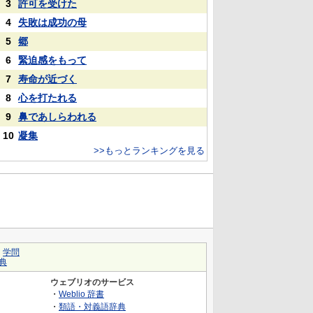
3
許可を受けた
4
失敗は成功の母
5
郷
6
緊迫感をもって
7
寿命が近づく
8
心を打たれる
9
鼻であしらわれる
10
凝集
>>もっとランキングを見る
｜
学問
典
ウェブリオのサービス
・
Weblio 辞書
・
類語・対義語辞典