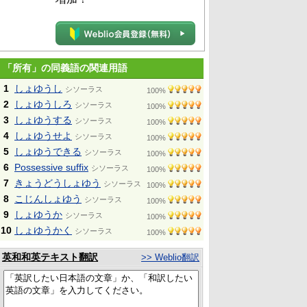
「所有」の同義語の関連用語
1
しょゆうし
シソーラス
100%
2
しょゆうしろ
シソーラス
100%
3
しょゆうする
シソーラス
100%
4
しょゆうせよ
シソーラス
100%
5
しょゆうできる
シソーラス
100%
6
Possessive suffix
シソーラス
100%
7
きょうどうしょゆう
シソーラス
100%
8
こじんしょゆう
シソーラス
100%
9
しょゆうか
シソーラス
100%
10
しょゆうかく
シソーラス
100%
英和和英テキスト翻訳
>> Weblio翻訳