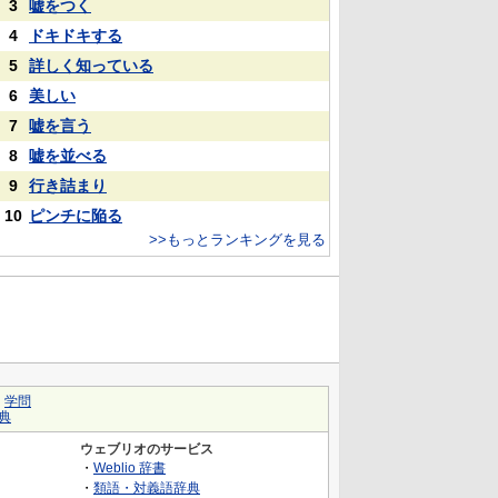
3
嘘をつく
4
ドキドキする
5
詳しく知っている
6
美しい
7
嘘を言う
8
嘘を並べる
9
行き詰まり
10
ピンチに陥る
>>もっとランキングを見る
｜
学問
典
ウェブリオのサービス
・
Weblio 辞書
・
類語・対義語辞典