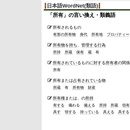
日本語WordNet(類語)
「
所有
」の言い換え・類義語
所有されるもの
有形の所有物
身代
所有地
プロパティー
所有物
を
持ち
、
管理する
行為
所持
所蔵
保有
蔵
有
所有されている
ものに
対す
る
所有者
の関係
所有
所有または
占有
されている
物
所蔵
有
所有物
財産
所有権
または、の
所持
有する
備わる
備え
る
所持
所蔵
領有
具す
領する
持っている
具える
具する