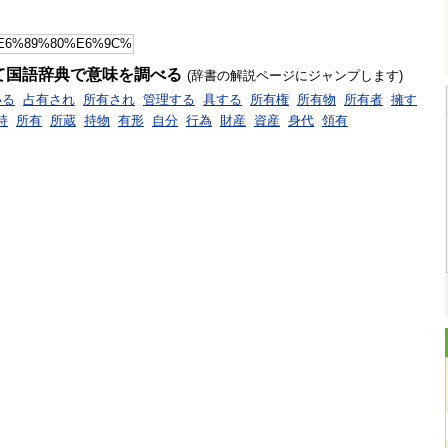
て国語辞典で意味を調べる
(辞書の解説ページにジャンプします)
いる
占有され
所有され
管理する
具する
所有権
所有物
所有者
擁す
持
所有
所蔵
持物
有形
自分
行為
財産
資産
身代
領有