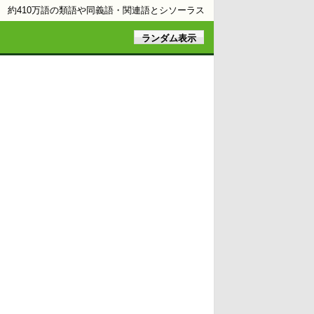
約410万語の類語や同義語・関連語とシソーラス