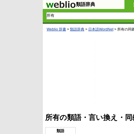
類語辞典
Weblio 辞書
>
類語辞典
>
日本語WordNet
>
所有
の同
所有の類語・言い換え・同
類語