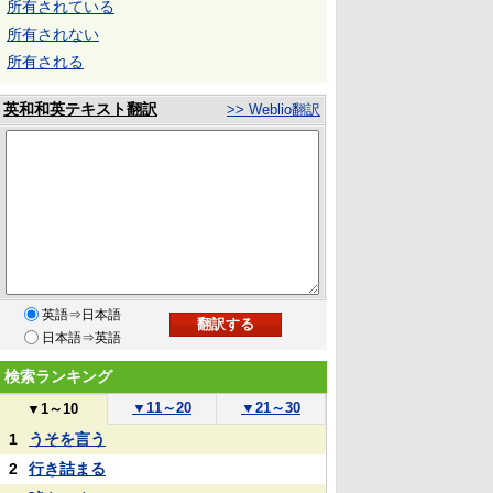
所有されている
所有されない
所有される
英和和英テキスト翻訳
>> Weblio翻訳
英語⇒日本語
日本語⇒英語
検索ランキング
▼
11～20
▼
21～30
▼
1～10
1
うそを言う
2
行き詰まる