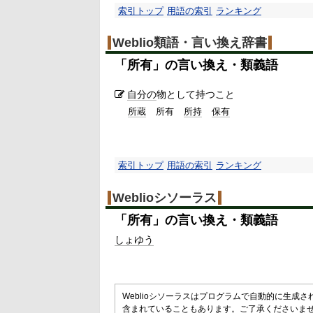
索引トップ
用語の索引
ランキング
Weblio類語・言い換え辞書
「
所有
」の言い換え・類義語
自分の
物として持つこと
所蔵
所有
所持
保有
索引トップ
用語の索引
ランキング
Weblioシソーラス
「
所有
」の言い換え・類義語
しょゆう
Weblioシソーラスはプログラムで自動的に生成
含まれていることもあります。ご了承くださいま