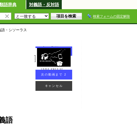
類語辞典
対義語・反対語
検索フォームの固定解除
義語・シソーラス
次の動画まで 2
キャンセル
義語