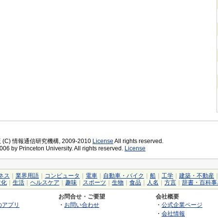
版 (C) 情報通信研究機構, 2009-2010
License
All rights reserved.
06 by Princeton University. All rights reserved.
License
ネス
｜
業界用語
｜
コンピュータ
｜
電車
｜
自動車・バイク
｜
船
｜
工学
｜
建築・不動産
文化
｜
生活
｜
ヘルスケア
｜
趣味
｜
スポーツ
｜
生物
｜
食品
｜
人名
｜
方言
｜
辞書・百科事
お問合せ・ご要望
会社概要
のアプリ
・
お問い合わせ
・
公式企業ページ
・
会社情報