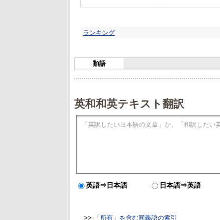
ランキング
類語
英和和英テキスト翻訳
英語⇒日本語
日本語⇒英語
>>
「所有」を含む同義語の索引