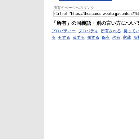
所有のページへのリンク
「所有」の同義語・別の言い方につい
プロパティー
プロパティ
所有される
持って
る
有する
蔵する
領する
保有
占有
家蔵
所