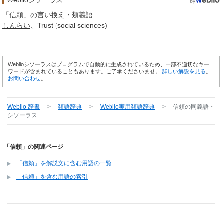
Weblioシソーラス
「
信頼
」の言い換え・類義語
しんらい
Trust (social sciences)
Weblioシソーラスはプログラムで自動的に生成されているため、一部不適切なキー
ワードが含まれていることもあります。ご了承くださいませ。
詳しい解説を見る
。
お問い合わせ
。
Weblio 辞書
>
類語辞典
>
Weblio実用類語辞典
>
信頼
の同義語・
シソーラス
「信頼」の関連ページ
「信頼」を解説文に含む用語の一覧
「信頼」を含む用語の索引