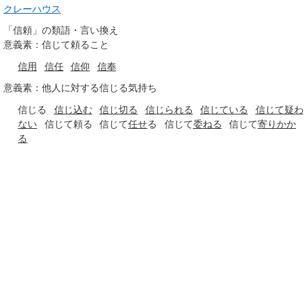
クレーハウス
「信頼」の類語・言い換え
意義素：信じて頼ること
信用
信任
信仰
信奉
意義素：他人に対する信じる気持ち
信じる
信じ込む
信じ切る
信じられる
信じている
信じて疑わ
ない
信じて頼る
信じて
任せ
る
信じて
委ねる
信じて
寄りかか
る