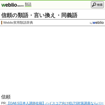
類語
検索
信頼の類語・言い換え・同義語
Weblio実用類語辞典
信頼
PR:
【OA8.5日本人講師在籍】ハイスコア向けIELTS対策講座ならバー