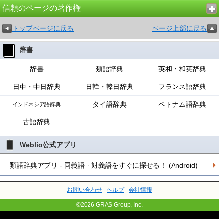
信頼のページの著作権
トップページに戻る
ページ上部に戻る
辞書
辞書
類語辞典
英和・和英辞典
日中・中日辞典
日韓・韓日辞典
フランス語辞典
タイ語辞典
ベトナム語辞典
インドネシア語辞典
古語辞典
Weblio公式アプリ
類語辞典アプリ - 同義語・対義語をすぐに探せる！ (Android)
お問い合わせ
ヘルプ
会社情報
©2026 GRAS Group, Inc.