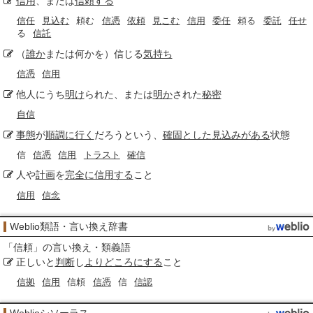
信用
、または
信頼する
信任
見込む
頼む
信憑
依頼
見こむ
信用
委任
頼る
委託
任せ
る
信託
（
誰か
または何かを）信じる
気持ち
信憑
信用
他人にうち
明け
られた、または
明か
された
秘密
自信
事態
が
順調に行く
だろうという、
確固とした
見込みがある
状態
信
信憑
信用
トラスト
確信
人や
計画
を
完全に信用する
こと
信用
信念
Weblio類語・言い換え辞書
「
信頼
」の言い換え・類義語
正しいと
判断
し
よりどころにする
こと
信拠
信用
信頼
信憑
信
信認