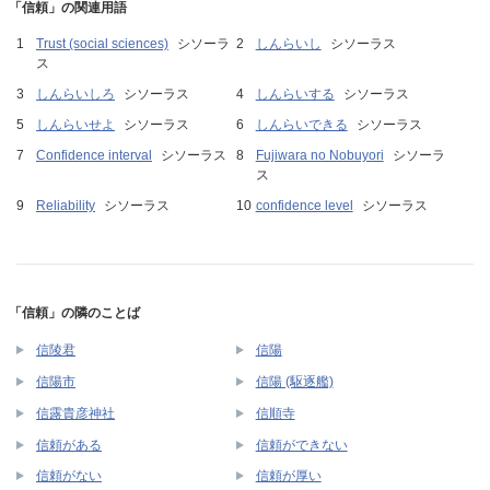
「信頼」の関連用語
Trust (social sciences)
シソーラ
しんらいし
シソーラス
ス
しんらいしろ
シソーラス
しんらいする
シソーラス
しんらいせよ
シソーラス
しんらいできる
シソーラス
Confidence interval
シソーラス
Fujiwara no Nobuyori
シソーラ
ス
Reliability
シソーラス
confidence level
シソーラス
「信頼」の隣のことば
信陵君
信陽
信陽市
信陽 (駆逐艦)
信露貴彦神社
信順寺
信頼がある
信頼ができない
信頼がない
信頼が厚い