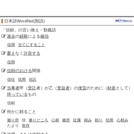
日本語WordNet(類語)
「
信頼
」の言い換え・類義語
過去
の
経験
による
確信
信用
当てにすること
憂え
なく
許容する
信用
信頼のおける
関係
信任
信用
信託
当事者
甲（
受託
者）が乙（
受益者
）の
便宜
のために（
財産
として）
持っている
もの
信頼
何かに頼ること
拠り所
信
拠りどころ
心頼
拠所
従属
頼み
頼り
信用
心頼み
たより
依存