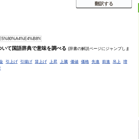
ついて国語辞典で意味を調べる
(辞書の解説ページにジャンプしま
金
引上げ
引揚げ
賃上げ
上昇
上騰
価値
価格
先進
前進
吊上
増
貴