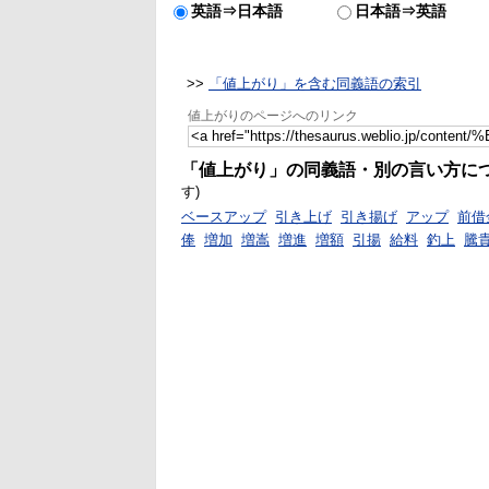
英語⇒日本語
日本語⇒英語
>>
「値上がり」を含む同義語の索引
値上がりのページへのリンク
「値上がり」の同義語・別の言い方に
す)
ベースアップ
引き上げ
引き揚げ
アップ
前借
俸
増加
増嵩
増進
増額
引揚
給料
釣上
騰