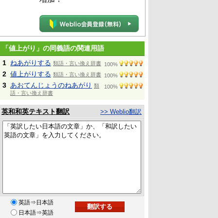
「値上がり」の同義語の関連用語
1
ねあがりする
類語・言い換え辞書
100%
2
値上がりする
類語・言い換え辞書
100%
3
あおてんじょうのねあがり
類
100%
語・言い換え辞書
英和和英テキスト翻訳
>> Weblio翻訳
英語⇒日本語
日本語⇒英語