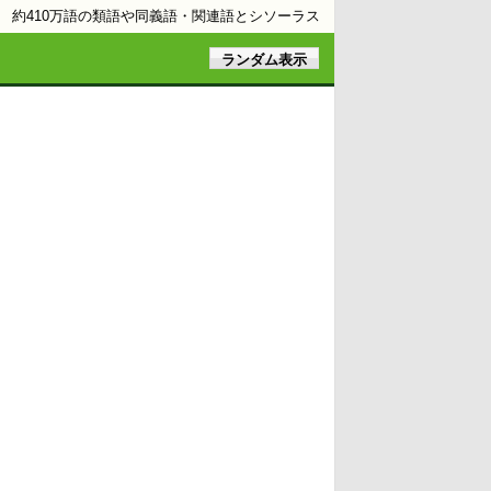
約410万語の類語や同義語・関連語とシソーラス