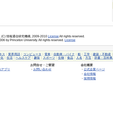
版 (C) 情報通信研究機構, 2009-2010
License
All rights reserved.
06 by Princeton University. All rights reserved.
License
ネス
｜
業界用語
｜
コンピュータ
｜
電車
｜
自動車・バイク
｜
船
｜
工学
｜
建築・不動産
文化
｜
生活
｜
ヘルスケア
｜
趣味
｜
スポーツ
｜
生物
｜
食品
｜
人名
｜
方言
｜
辞書・百科事
お問合せ・ご要望
会社概要
のアプリ
・
お問い合わせ
・
公式企業ページ
・
会社情報
・
採用情報