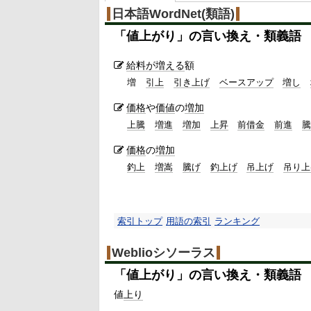
日本語WordNet(類語)
「
値上がり
」の言い換え・類義語
給料が増える
額
増
引上
引き上げ
ベースアップ
増し
価格
や
価値
の
増加
上騰
増進
増加
上昇
前借金
前進
騰
価格
の
増加
釣上
増嵩
騰げ
釣上げ
吊上げ
吊り上
索引トップ
用語の索引
ランキング
Weblioシソーラス
「
値上がり
」の言い換え・類義語
値
上り