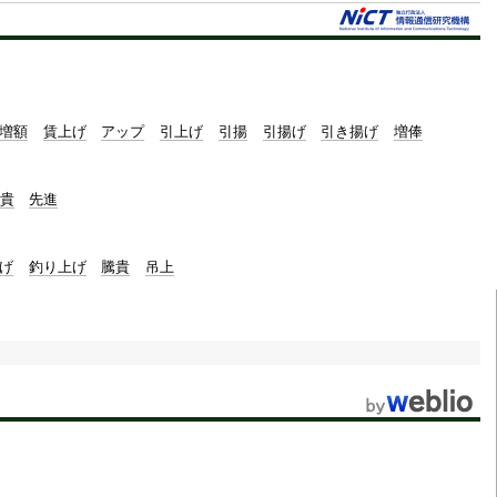
t
e
増額
賃上げ
アップ
引上げ
引揚
引揚げ
引き揚げ
増俸
貴
先進
げ
釣り上げ
騰貴
吊上