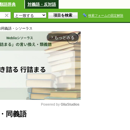
類語辞典
対義語・反対語
検索フォームの固定解除
の同義語・シソーラス
もっとみる
arrow_forward_ios
Powered by 
GliaStudios
・同義語
M
u