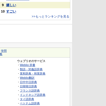
9
嬉しい
10
すごい
>>もっとランキングを見る
｜
学問
典
ウェブリオのサービス
・
Weblio 辞書
・
類語・対義語辞典
・
英和辞典・和英辞典
・
Weblio翻訳
・
日中中日辞典
・
日韓韓日辞典
・
フランス語辞典
・
インドネシア語辞典
・
タイ語辞典
・
ベトナム語辞典