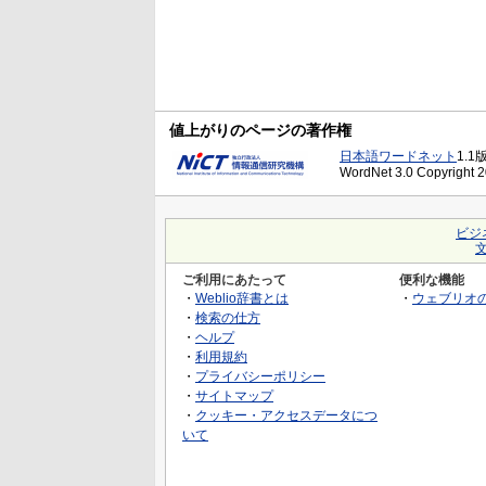
値上がりのページの著作権
日本語ワードネット
1.1
WordNet 3.0 Copyright 20
ビジ
ご利用にあたって
便利な機能
・
Weblio辞書とは
・
ウェブリオ
・
検索の仕方
・
ヘルプ
・
利用規約
・
プライバシーポリシー
・
サイトマップ
・
クッキー・アクセスデータにつ
いて