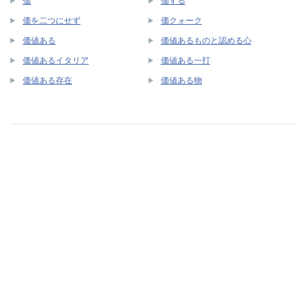
価
価する
価を二つにせず
価クォーク
価値ある
価値あるものと認める心
価値あるイタリア
価値ある一打
価値ある存在
価値ある物