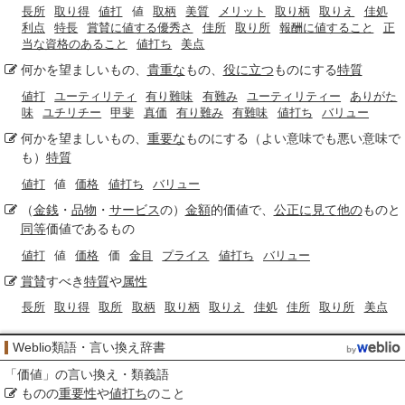
長所
取り得
値打
値
取柄
美質
メリット
取り柄
取りえ
佳処
利点
特長
賞賛に値する優秀さ
佳所
取り所
報酬に値すること
正
当な資格のあること
値打ち
美点
何かを望ましいもの、
貴重な
もの、
役に立つ
ものにする
特質
値打
ユーティリティ
有り難味
有難み
ユーティリティー
ありがた
味
ユチリチー
甲斐
真価
有り難み
有難味
値打ち
バリュー
何かを望ましいもの、
重要な
ものにする（よい意味でも悪い意味で
も）
特質
値打
値
価格
値打ち
バリュー
（
金銭
・
品物
・
サービス
の）
金額
的価値で、
公正に
見て
他の
ものと
同等
価値であるもの
値打
値
価格
価
金目
プライス
値打ち
バリュー
賞賛
すべき
特質
や
属性
長所
取り得
取所
取柄
取り柄
取りえ
佳処
佳所
取り所
美点
Weblio類語・言い換え辞書
「
価値
」の言い換え・類義語
ものの
重要性
や
値打ち
のこと