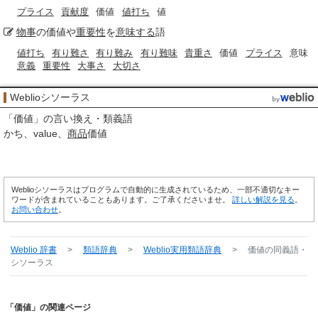
プライス
貢献度
価値
値打ち
値
物事
の価値や
重要性
を
意味する
語
値打ち
有り難さ
有り難み
有り難味
貴重さ
価値
プライス
意味
意義
重要性
大事さ
大切さ
Weblioシソーラス
「
価値
」の言い換え・類義語
かち
value
商品
価値
Weblioシソーラスはプログラムで自動的に生成されているため、一部不適切なキー
ワードが含まれていることもあります。ご了承くださいませ。
詳しい解説を見る
。
お問い合わせ
。
Weblio 辞書
>
類語辞典
>
Weblio実用類語辞典
>
価値
の同義語・
シソーラス
「価値」の関連ページ