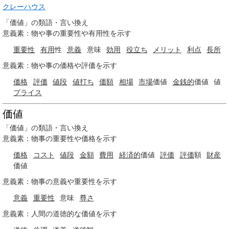
クレーハウス
「価値」の類語・言い換え
意義素：物や事の重要性や有用性を示す
重要性
有用
性
意義
意味
効用
役立ち
メリット
利点
長所
意義素：物や事の価格や評価を示す
価格
評価
値段
値打ち
価額
相場
市場
価値
金銭的
価値
値
プライス
価値
「価値」の類語・言い換え
意義素：物事の重要性や価格を示す
価格
コスト
値段
金額
費用
経済的
価値
評価
評価
額
財産
価値
意義素：物事の意義や重要性を示す
意義
重要性
意味
尊さ
意義素：人間の道徳的な価値を示す