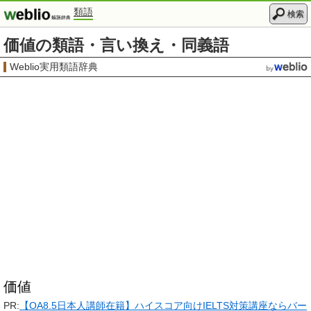
類語
検索
価値の類語・言い換え・同義語
Weblio実用類語辞典
価値
PR:
【OA8.5日本人講師在籍】ハイスコア向けIELTS対策講座ならバー