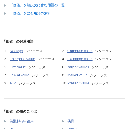
「価値」を解説文に含む用語の一覧
「価値」を含む用語の索引
「価値」の関連用語
Axiology
シソーラス
Corporate value
シソーラス
Enterprise value
シソーラス
Exchange value
シソーラス
Firm value
シソーラス
Italy of Values
シソーラス
Law of value
シソーラス
Market value
シソーラス
ＰＶ
シソーラス
Present Value
シソーラス
「価値」の隣のことば
侠飛脚花街往来
俠骨