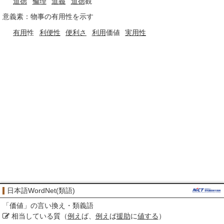
道徳
倫理
道義
道徳
観
意義素：物事の有用性を示す
有用
性
利便性
便利さ
利用
価値
実用性
日本語WordNet(類語)
「
価値
」の言い換え・類義語
相当している質（
例え
ば、
例え
ば
援助
に
値する
）