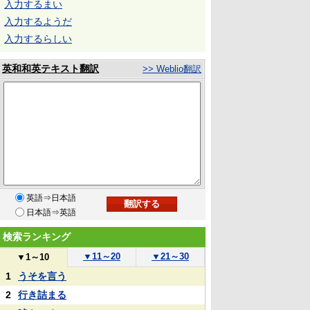
入力するまい
入力するようだ
入力するらしい
英和和英テキスト翻訳
>> Weblio翻訳
英語⇒日本語
日本語⇒英語
検索ランキング
▼
11～20
▼
21～30
▼
1～10
1
うそを言う
2
行き詰まる