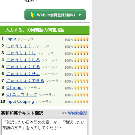
「入力する」の同義語の関連用語
1
Input
シソーラス
100%
2
にゅうりょく
シソーラス
100%
3
にゅうりょくし
シソーラス
100%
4
にゅうりょくしろ
シソーラス
100%
5
にゅうりょくする
シソーラス
100%
6
にゅうりょくせよ
シソーラス
100%
7
にゅうりょくできる
シソーラス
100%
8
CT input
シソーラス
100%
9
CTニュウリョク
シソーラス
100%
10
Input Coupling
シソーラス
100%
英和和英テキスト翻訳
>> Weblio翻訳