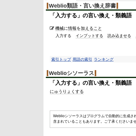
Weblio類語・言い換え辞書
「
入力する
」の言い換え・類義語
機械
に
情報
を
加えること
入力する
インプットする
読み込ませる
索引トップ
用語の索引
ランキング
Weblioシソーラス
「
入力する
」の言い換え・類義語
にゅうりょくする
Weblioシソーラスはプログラムで自動的に生成
含まれていることもあります。ご了承くださいま