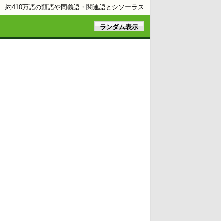
約410万語の類語や同義語・関連語とシソーラス