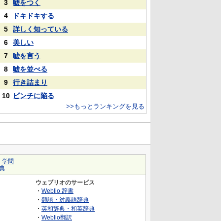
3
嘘をつく
4
ドキドキする
5
詳しく知っている
6
美しい
7
嘘を言う
8
嘘を並べる
9
行き詰まり
10
ピンチに陥る
>>もっとランキングを見る
｜
学問
典
ウェブリオのサービス
・
Weblio 辞書
・
類語・対義語辞典
・
英和辞典・和英辞典
・
Weblio翻訳