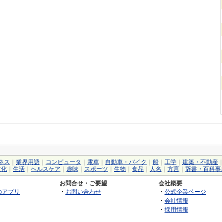
ネス
｜
業界用語
｜
コンピュータ
｜
電車
｜
自動車・バイク
｜
船
｜
工学
｜
建築・不動産
文化
｜
生活
｜
ヘルスケア
｜
趣味
｜
スポーツ
｜
生物
｜
食品
｜
人名
｜
方言
｜
辞書・百科事
お問合せ・ご要望
会社概要
のアプリ
・
お問い合わせ
・
公式企業ページ
・
会社情報
・
採用情報