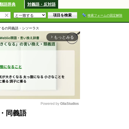
類語辞典
対義語・反対語
検索フォームの固定解除
する
の同義語・シソーラス
もっとみる
arrow_forward_ios
Powered by 
GliaStudios
・同義語
M
u