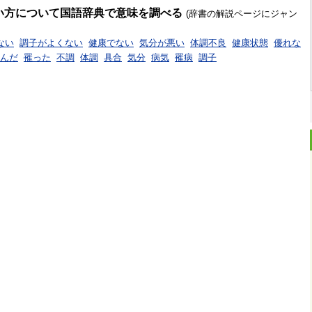
い方について国語辞典で意味を調べる
(辞書の解説ページにジャン
ない
調子がよくない
健康でない
気分が悪い
体調不良
健康状態
優れな
んだ
罹った
不調
体調
具合
気分
病気
罹病
調子