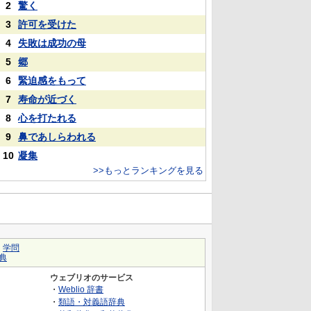
2
驚く
3
許可を受けた
4
失敗は成功の母
5
郷
6
緊迫感をもって
7
寿命が近づく
8
心を打たれる
9
鼻であしらわれる
10
凝集
>>もっとランキングを見る
｜
学問
典
ウェブリオのサービス
・
Weblio 辞書
・
類語・対義語辞典