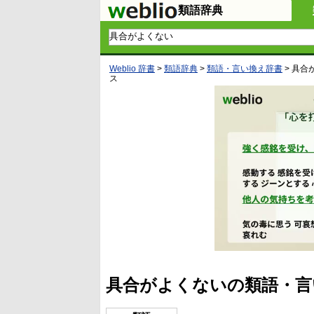
類語辞典
Weblio 辞書
>
類語辞典
>
類語・言い換え辞書
>
具合
ス
具合がよくないの類語・言