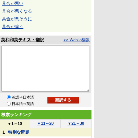
具合が悪い
具合が悪くなる
具合が悪そうに
具合が違う
英和和英テキスト翻訳
>> Weblio翻訳
英語⇒日本語
日本語⇒英語
検索ランキング
▼
11～20
▼
21～30
▼
1～10
1
特別な問題