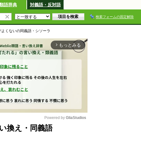
類語辞典
対義語・反対語
検索フォームの固定解除
がよくない
の同義語・シソーラ
もっとみる
arrow_forward_ios
Powered by 
GliaStudios
い換え・同義語
M