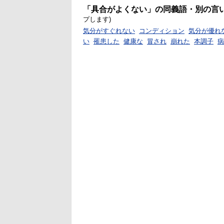
「具合がよくない」の同義語・別の言
プします)
気分がすぐれない
コンディション
気分が優れ
い
罹患した
健康な
冒され
崩れた
本調子
病