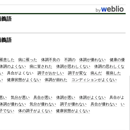
u
t
類義語
e
類義語
罹患した
病に罹った
体調不良の
不調の
体調が優れない
健康の優
体調のよくない
病に冒された
体調が思わしくない
体調の思わしくな
い
具合がよくない
調子がおかしい
調子が変な
病んだ
罹病した
い
健康状態がよくない
体調が崩れた
コンディションがよくない
悪い
気分が悪い
具合が悪い
体調が悪い
体調がよくない
具合がよ
体調が優れない
気分が優れない
調子が優れない
具合が優れない
い
子でない
体の調子がよくない
健康状態がよくない