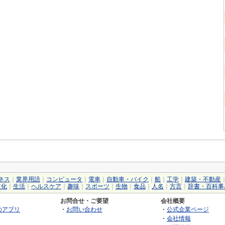
ネス
｜
業界用語
｜
コンピュータ
｜
電車
｜
自動車・バイク
｜
船
｜
工学
｜
建築・不動産
文化
｜
生活
｜
ヘルスケア
｜
趣味
｜
スポーツ
｜
生物
｜
食品
｜
人名
｜
方言
｜
辞書・百科事
お問合せ・ご要望
会社概要
のアプリ
・
お問い合わせ
・
公式企業ページ
・
会社情報