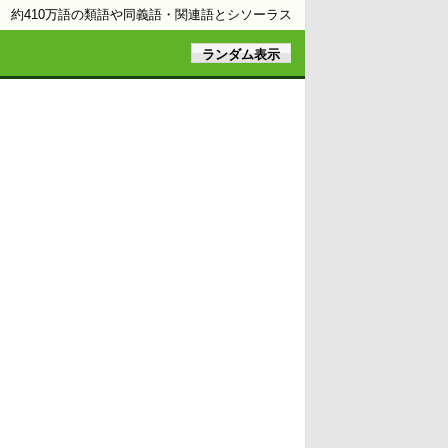
約410万語の類語や同義語・関連語とシソーラス