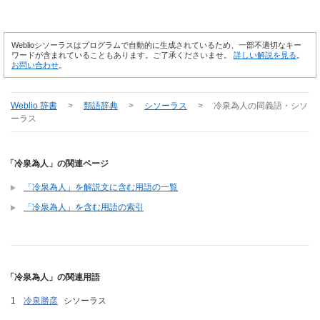
Weblioシソーラスはプログラムで自動的に生成されているため、一部不適切なキー
ワードが含まれていることもあります。ご了承くださいませ。
詳しい解説を見る
。
お問い合わせ
。
Weblio 辞書
>
類語辞典
>
シソーラス
>
冷泉為人
の同義語・シソ
ーラス
「冷泉為人」の関連ページ
「冷泉為人」を解説文に含む用語の一覧
「冷泉為人」を含む用語の索引
「冷泉為人」の関連用語
冷泉勝彦
シソーラス