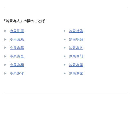
「冷泉為人」の隣のことば
冷泉彰彦
冷泉持為
冷泉政為
冷泉明融
冷泉永基
冷泉為久
冷泉為全
冷泉為則
冷泉為和
冷泉為孝
冷泉為守
冷泉為家