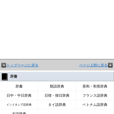
トップページに戻る
ページ上部に戻る
辞書
辞書
類語辞典
英和・和英辞典
日中・中日辞典
日韓・韓日辞典
フランス語辞典
タイ語辞典
ベトナム語辞典
インドネシア語辞典
古語辞典