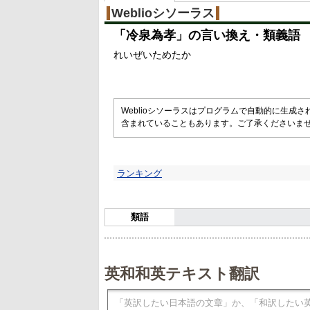
%
Weblioシソーラス
「
冷泉為孝
」の言い換え・類義語
れいぜいためたか
Weblioシソーラスはプログラムで自動的に生成
含まれていることもあります。ご了承くださいま
ランキング
類語
英和和英テキスト翻訳