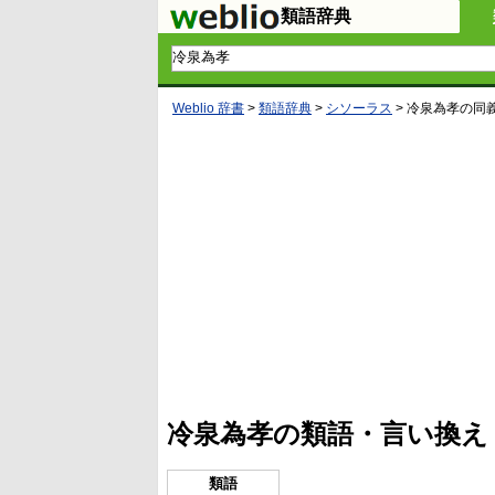
類語辞典
Weblio 辞書
>
類語辞典
>
シソーラス
>
冷泉為孝
の同
L
/
U
o
n
a
m
d
u
e
t
d
e
:
4
冷泉為孝の類語・言い換え
9
.
4
5
類語