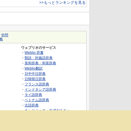
>>もっとランキングを見る
｜
学問
典
ウェブリオのサービス
・
Weblio 辞書
・
類語・対義語辞典
・
英和辞典・和英辞典
・
Weblio翻訳
・
日中中日辞典
・
日韓韓日辞典
・
フランス語辞典
・
インドネシア語辞典
・
タイ語辞典
・
ベトナム語辞典
・
古語辞典
・
キャリジェネ～生成AIスクー
ル・AIスキルでキャリアアップ～