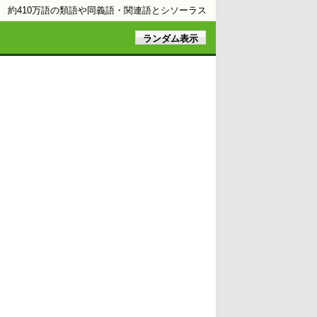
約410万語の類語や同義語・関連語とシソーラス