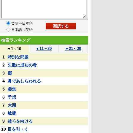
英語⇒日本語
日本語⇒英語
検索ランキング
▼
11～20
▼
21～30
▼
1～10
1
特別な問題
2
失敗は成功の母
3
郷
4
鼻であしらわれる
5
凝集
6
予想
7
大頭
8
敏捷
9
後ろを向ける
10
目を引・く