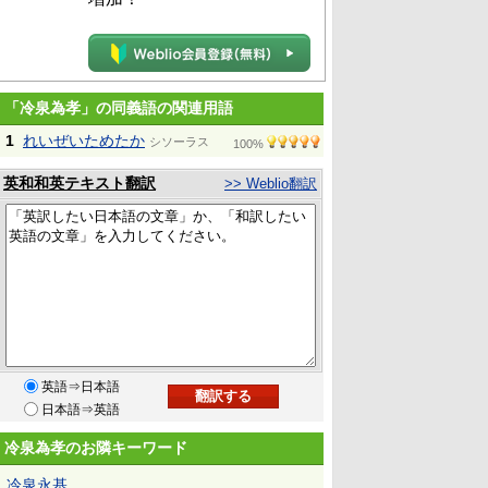
「冷泉為孝」の同義語の関連用語
1
れいぜいためたか
シソーラス
100%
英和和英テキスト翻訳
>> Weblio翻訳
英語⇒日本語
日本語⇒英語
冷泉為孝のお隣キーワード
冷泉永基