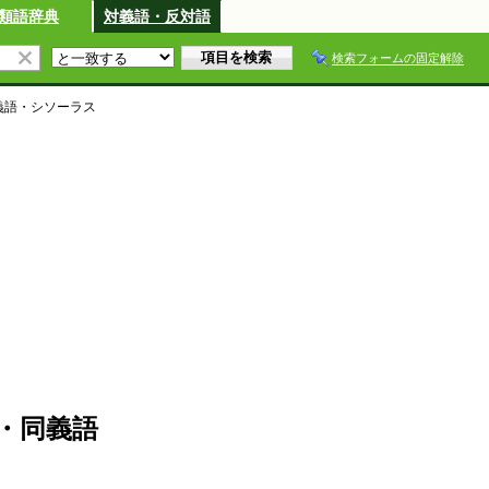
類語辞典
対義語・反対語
検索フォームの固定解除
義語・シソーラス
・同義語