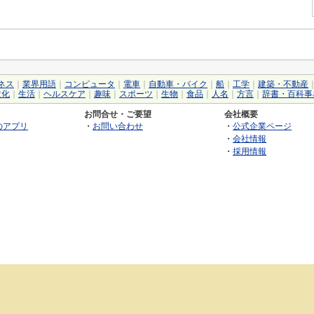
ネス
｜
業界用語
｜
コンピュータ
｜
電車
｜
自動車・バイク
｜
船
｜
工学
｜
建築・不動産
文化
｜
生活
｜
ヘルスケア
｜
趣味
｜
スポーツ
｜
生物
｜
食品
｜
人名
｜
方言
｜
辞書・百科事
お問合せ・ご要望
会社概要
のアプリ
・
お問い合わせ
・
公式企業ページ
・
会社情報
・
採用情報
©2026 GRAS Group, Inc.
RSS