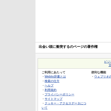
出会い頭に衝突するのページの著作権
ビジ
ご利用にあたって
便利な機能
・
Weblio辞書とは
・
ウェブリオ
・
検索の仕方
・
ヘルプ
・
利用規約
・
プライバシーポリシー
・
サイトマップ
・
クッキー・アクセスデータにつ
いて