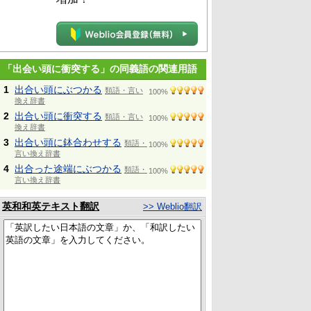
「出会い頭に衝突する」の同義語の関連用語
1
出合い頭にぶつかる
類語・言い
100%
換え辞書
2
出合い頭に衝突する
類語・言い
100%
換え辞書
3
出合い頭に鉢合わせする
類語・
100%
言い換え辞書
4
出合った途端にぶつかる
類語・
100%
言い換え辞書
英和和英テキスト翻訳
>> Weblio翻訳