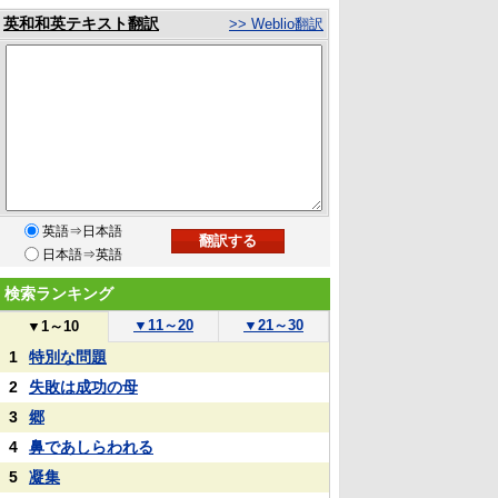
英和和英テキスト翻訳
>> Weblio翻訳
英語⇒日本語
日本語⇒英語
検索ランキング
▼
11～20
▼
21～30
▼
1～10
1
特別な問題
2
失敗は成功の母
3
郷
4
鼻であしらわれる
5
凝集