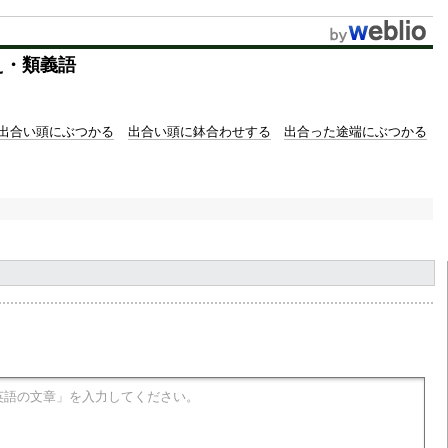
u
t
え・類義語
e
出合い頭にぶつかる
出合い頭に鉢合わせする
出合った途端にぶつかる