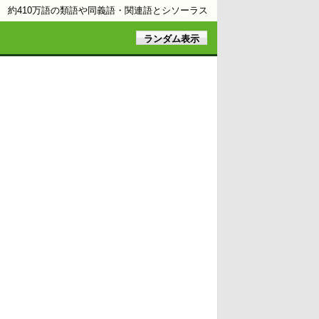
約410万語の類語や同義語・関連語とシソーラス