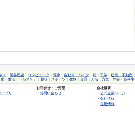
ネス
｜
業界用語
｜
コンピュータ
｜
電車
｜
自動車・バイク
｜
船
｜
工学
｜
建築・不動産
文化
｜
生活
｜
ヘルスケア
｜
趣味
｜
スポーツ
｜
生物
｜
食品
｜
人名
｜
方言
｜
辞書・百科事
お問合せ・ご要望
会社概要
のアプリ
・
お問い合わせ
・
公式企業ページ
・
会社情報
・
採用情報