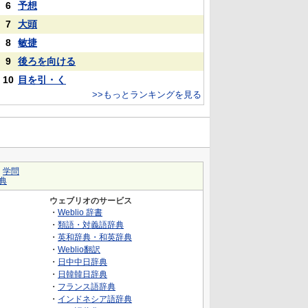
6
予想
7
大頭
8
敏捷
9
後ろを向ける
10
目を引・く
>>もっとランキングを見る
｜
学問
典
ウェブリオのサービス
・
Weblio 辞書
・
類語・対義語辞典
・
英和辞典・和英辞典
・
Weblio翻訳
・
日中中日辞典
・
日韓韓日辞典
・
フランス語辞典
・
インドネシア語辞典