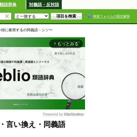
類語辞典
対義語・反対語
検索フォームの固定解除
い頭に衝突する
の同義語・シソー
もっとみる
arrow_forward_ios
Powered by 
GliaStudios
・言い換え・同義語
M