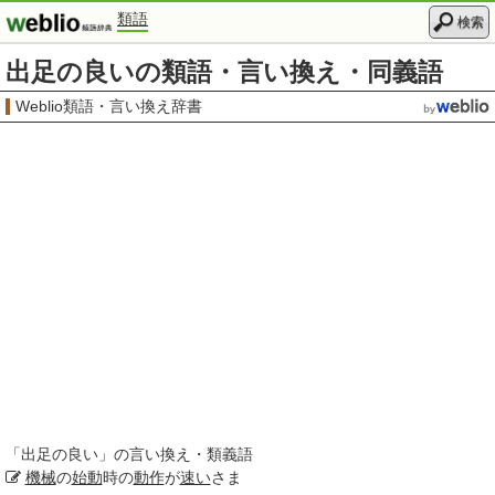
類語
検索
出足の良いの類語・言い換え・同義語
Weblio類語・言い換え辞書
「
出足の良い
」の言い換え・類義語
機械
の
始動
時の
動作
が
速い
さま