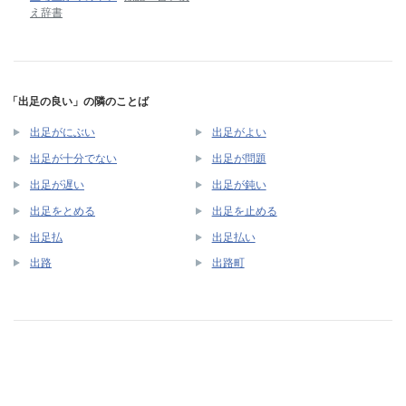
え辞書
「出足の良い」の隣のことば
出足がにぶい
出足がよい
出足が十分でない
出足が問題
出足が遅い
出足が鈍い
出足をとめる
出足を止める
出足払
出足払い
出路
出路町