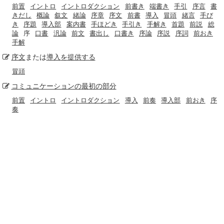
前置
イントロ
イントロダクション
前書き
端書き
手引
序言
書
きだし
概論
叙文
緒論
序章
序文
前書
導入
冒頭
緒言
手び
き
序題
導入部
案内書
手ほどき
手引き
手解き
首題
前説
総
論
序
口書
汎論
前文
書出し
口書き
序論
序説
序詞
前おき
手解
序文
または
導入
を提供する
冒頭
コミュニケーションの
最初の
部分
前置
イントロ
イントロダクション
導入
前奏
導入部
前おき
序
奏