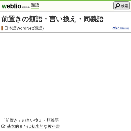
類語
検索
前置きの類語・言い換え・同義語
日本語WordNet(類語)
「
前置き
」の言い換え・類義語
基本的
または
初歩的
な
教科書