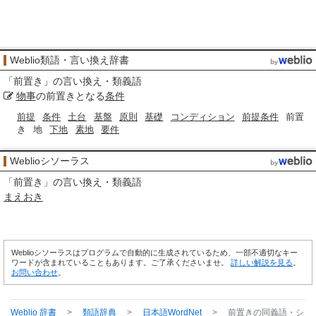
Weblio類語・言い換え辞書
「
前置き
」の言い換え・類義語
物事
の前置きとなる
条件
前提
条件
土台
基盤
原則
基礎
コンディション
前提条件
前置
き
地
下地
素地
要件
Weblioシソーラス
「
前置き
」の言い換え・類義語
まえおき
Weblioシソーラスはプログラムで自動的に生成されているため、一部不適切なキー
ワードが含まれていることもあります。ご了承くださいませ。
詳しい解説を見る
。
お問い合わせ
。
Weblio 辞書
>
類語辞典
>
日本語WordNet
>
前置き
の同義語・シ