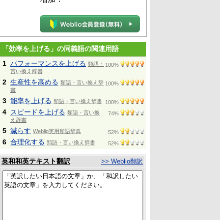
「効率を上げる」の同義語の関連用語
1
パフォーマンスを上げる
類語・
100%
言い換え辞書
2
生産性を高める
類語・言い換え辞
100%
書
3
能率を上げる
類語・言い換え辞書
100%
4
スピードを上げる
類語・言い換
74%
え辞書
5
減らす
Weblio実用類語辞典
52%
6
合理化する
類語・言い換え辞書
52%
英和和英テキスト翻訳
>> Weblio翻訳