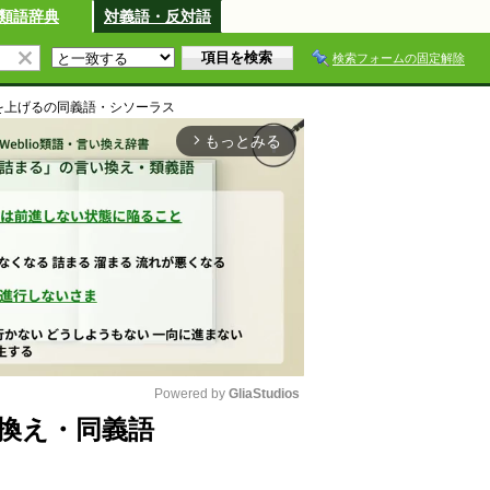
類語辞典
対義語・反対語
検索フォームの固定解除
を上げる
の同義語・シソーラス
もっとみる
arrow_forward_ios
Powered by 
GliaStudios
換え・同義語
M
u