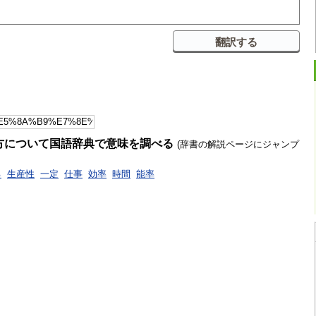
方について国語辞典で意味を調べる
(辞書の解説ページにジャンプ
る
生産性
一定
仕事
効率
時間
能率