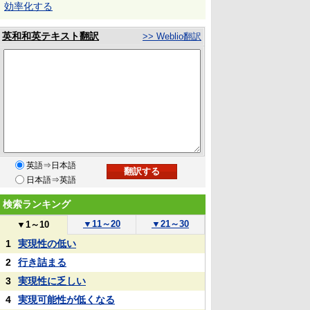
効率化する
英和和英テキスト翻訳
>> Weblio翻訳
英語⇒日本語
日本語⇒英語
検索ランキング
▼
11～20
▼
21～30
▼
1～10
1
実現性の低い
2
行き詰まる
3
実現性に乏しい
4
実現可能性が低くなる