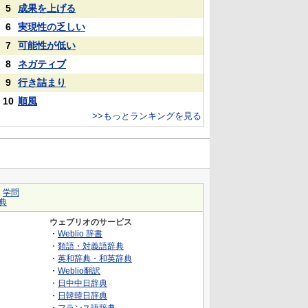
5
成果を上げる
6
実現性の乏しい
7
可能性が低い
8
ネガティブ
9
行き詰まり
10
順風
>>もっとランキングを見る
｜
学問
典
ウェブリオのサービス
・
Weblio 辞書
・
類語・対義語辞典
・
英和辞典・和英辞典
・
Weblio翻訳
・
日中中日辞典
・
日韓韓日辞典
・
フランス語辞典