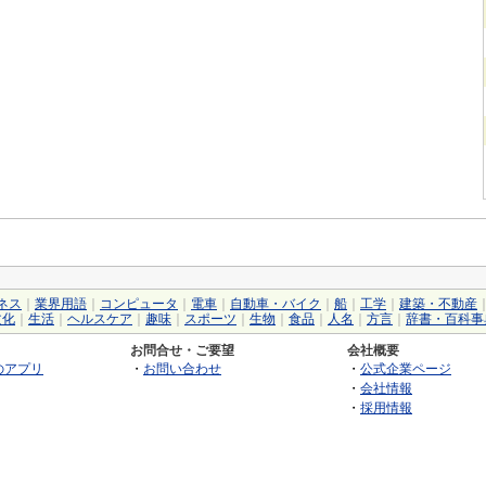
ネス
｜
業界用語
｜
コンピュータ
｜
電車
｜
自動車・バイク
｜
船
｜
工学
｜
建築・不動産
文化
｜
生活
｜
ヘルスケア
｜
趣味
｜
スポーツ
｜
生物
｜
食品
｜
人名
｜
方言
｜
辞書・百科事
お問合せ・ご要望
会社概要
のアプリ
・
お問い合わせ
・
公式企業ページ
・
会社情報
・
採用情報