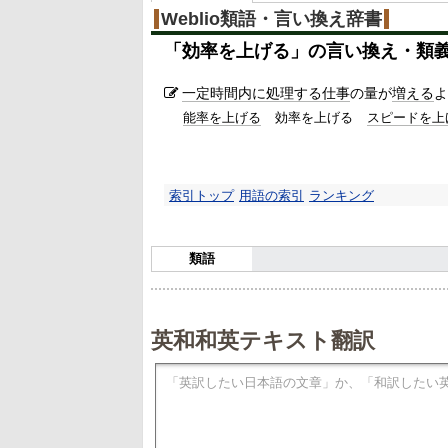
Weblio類語・言い換え辞書
「
効率を上げる
」の言い換え・類
一定
時間
内に
処理する
仕事
の量が
増える
よ
能率を上げる
効率を上げる
スピードを上
索引トップ
用語の索引
ランキング
類語
英和和英テキスト翻訳