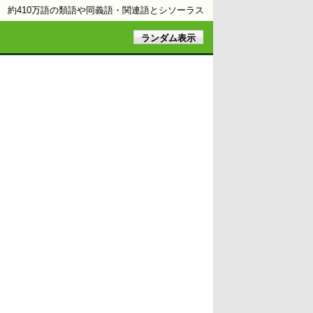
約410万語の類語や同義語・関連語とシソーラス