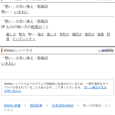
「
勢い
」の言い換え・類義語
勢い ・
いきおい
「
勢い
」の言い換え・類義語
ものの強い力の
程度の
こと
厳しさ
勢力
勢い
強さ
激しさ
苛烈さ
熾烈さ
激烈さ
強度
烈
度
インテンシティ
Weblioシソーラス
「
勢い
」の言い換え・類義語
いきおい
Weblioシソーラスはプログラムで自動的に生成されているため、一部不適切なキー
ワードが含まれていることもあります。ご了承くださいませ。
詳しい解説を見る
。
お問い合わせ
。
Weblio 辞書
>
類語辞典
>
日本語WordNet
>
勢い
の同義語・シソ
ーラス