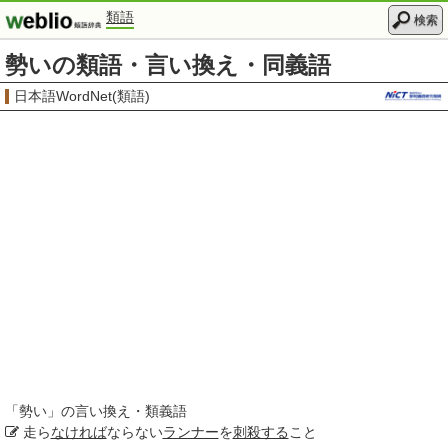
類語
検索
勢いの類語・言い換え・同義語
日本語WordNet(類語)
「
勢い
」の言い換え・類義語
走ら
なければ
ならない
ランナー
を
刺殺する
こと