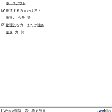
ホースアウト
推進する
力または
強さ
推進力
余勢
勢
物理的
な力、または
強さ
強さ
力
勢
Weblio類語・言い換え辞書