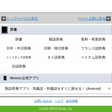
トップページに戻る
ページ上部に戻る
辞書
辞書
類語辞典
英和・和英辞典
日中・中日辞典
日韓・韓日辞典
フランス語辞典
タイ語辞典
ベトナム語辞典
インドネシア語辞典
古語辞典
Weblio公式アプリ
類語辞典アプリ - 同義語・対義語をすぐに探せる！ (Android)
お問い合わせ
ヘルプ
会社情報
©2026 GRAS Group, Inc.