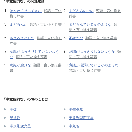
「半覚醒的な」の関連用語
はんかくせいてきな
類語・言い
まどろみの中の
類語・言い換え
換え辞書
辞書
まどろんだ
類語・言い換え辞書
まどろんでいるかのような
類
語・言い換え辞書
もうろうとした
類語・言い換え
不確かな
類語・言い換え辞書
辞書
意識がはっきりしていないよう
意識がはっきりしないような
類
な
類語・言い換え辞書
語・言い換え辞書
意識が朧げな
類語・言い換え辞
意識が混濁しているかのような
書
類語・言い換え辞書
「半覚醒的な」の隣のことば
半襟
半襟夜鷹
半襦袢
半規則型変光星
半規則変光星
半規管