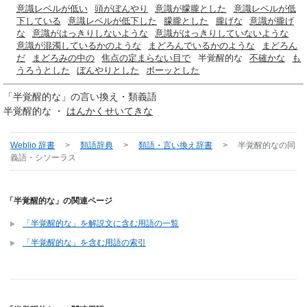
意識レベルが低い
頭がぼんやり
意識が朦朧とした
意識レベルが低
下している
意識レベルが低下した
朦朧とした
朧げな
意識が朧げ
な
意識がはっきりしないような
意識がはっきりしていないような
意識が混濁しているかのような
まどろんでいるかのような
まどろん
だ
まどろみの中の
焦点の定まらない目で
半覚醒的な
不確かな
も
うろうとした
ぼんやりとした
ボーッとした
「
半覚醒的な
」の言い換え・類義語
半覚醒的な ・
はんかくせいてきな
Weblio 辞書
>
類語辞典
>
類語・言い換え辞書
>
半覚醒的な
の同
義語・シソーラス
「半覚醒的な」の関連ページ
「半覚醒的な」を解説文に含む用語の一覧
「半覚醒的な」を含む用語の索引