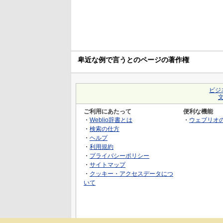
卑近な例で言うとのページの著作権
ビジ
ご利用にあたって
便利な機能
・
Weblio辞書とは
・
ウェブリオ
・
検索の仕方
・
ヘルプ
・
利用規約
・
プライバシーポリシー
・
サイトマップ
・
クッキー・アクセスデータにつ
いて