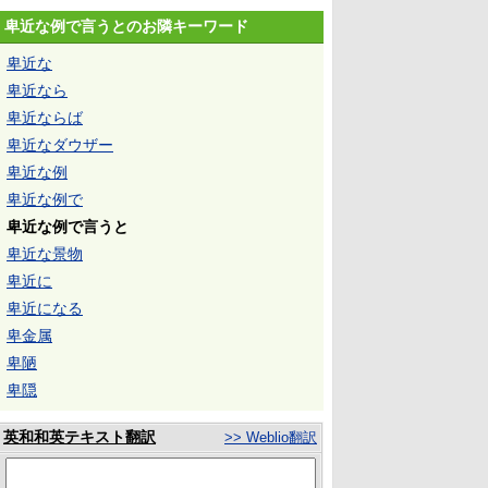
卑近な例で言うとのお隣キーワード
卑近な
卑近なら
卑近ならば
卑近なダウザー
卑近な例
卑近な例で
卑近な例で言うと
卑近な景物
卑近に
卑近になる
卑金属
卑陋
卑隠
英和和英テキスト翻訳
>> Weblio翻訳