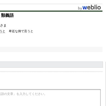
u
t
・類義語
e
さま
うと
卑近な例で言うと