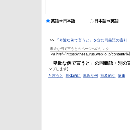
英語⇒日本語
日本語⇒英語
>>
「卑近な例で言うと」を含む同義語の索引
卑近な例で言うとのページへのリンク
「卑近な例で言うと」の同義語・別の
ンプします)
と言うと
具体的に
卑近な例
抽象的な
物事