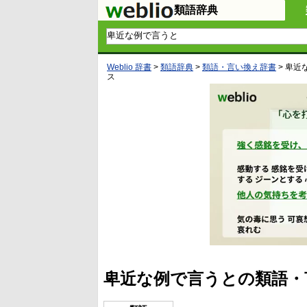
類語辞典
Weblio 辞書
>
類語辞典
>
類語・言い換え辞書
>
卑近
ス
卑近な例で言うとの類語・