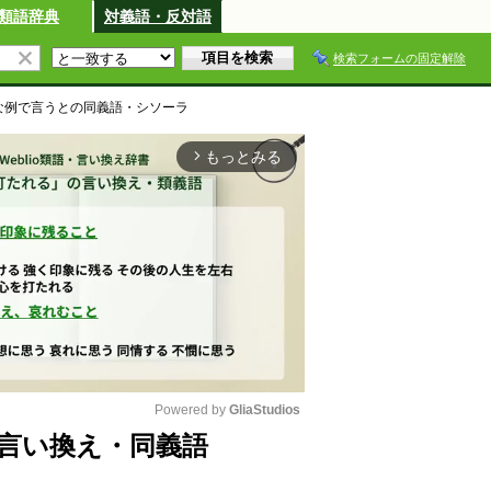
類語辞典
対義語・反対語
検索フォームの固定解除
な例で言うと
の同義語・シソーラ
もっとみる
arrow_forward_ios
Powered by 
GliaStudios
言い換え・同義語
M