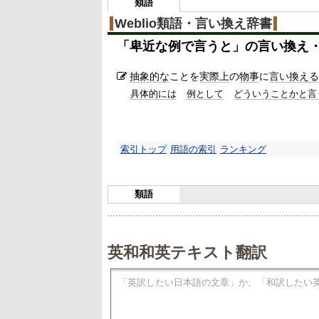
類語
Weblio類語・言い換え辞書
「
卑近な例で言うと
」の言い換え
抽象的な
ことを
実際上
の
物事
に
言い換える
具体的には
例として
どういうことかと言
索引トップ
用語の索引
ランキング
類語
英和和英テキスト翻訳