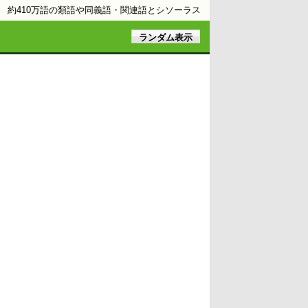
約410万語の類語や同義語・関連語とシソーラス