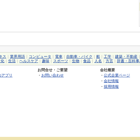
ネス
｜
業界用語
｜
コンピュータ
｜
電車
｜
自動車・バイク
｜
船
｜
工学
｜
建築・不動産
文化
｜
生活
｜
ヘルスケア
｜
趣味
｜
スポーツ
｜
生物
｜
食品
｜
人名
｜
方言
｜
辞書・百科事
お問合せ・ご要望
会社概要
のアプリ
・
お問い合わせ
・
公式企業ページ
・
会社情報
・
採用情報