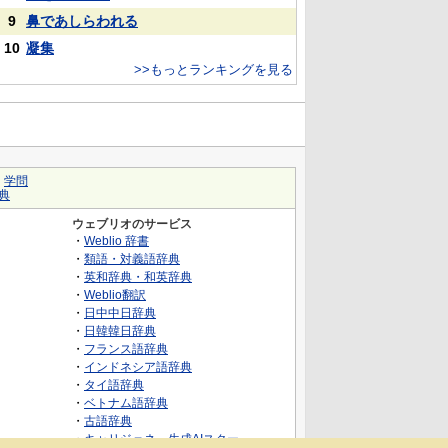
9
鼻であしらわれる
10
凝集
>>もっとランキングを見る
｜
学問
典
ウェブリオのサービス
・
Weblio 辞書
・
類語・対義語辞典
・
英和辞典・和英辞典
・
Weblio翻訳
・
日中中日辞典
・
日韓韓日辞典
・
フランス語辞典
・
インドネシア語辞典
・
タイ語辞典
・
ベトナム語辞典
・
古語辞典
・
キャリジェネ～生成AIスクー