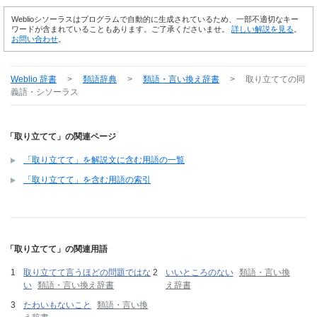
Weblioシソーラスはプログラムで自動的に生成されているため、一部不適切なキー
ワードが含まれていることもあります。ご了承くださいませ。
詳しい解説を見る
。
お問い合わせ
。
Weblio 辞書
>
類語辞典
>
類語・言い換え辞書
>
取り立てて
の同
義語・シソーラス
「取り立てて」の関連ページ
「取り立てて」を解説文に含む用語の一覧
「取り立てて」を含む用語の索引
「取り立てて」の関連用語
取り立てて言うほどの問題ではな
いいところのない
類語・言い換
い
類語・言い換え辞書
え辞書
たわいもないこと
類語・言い換