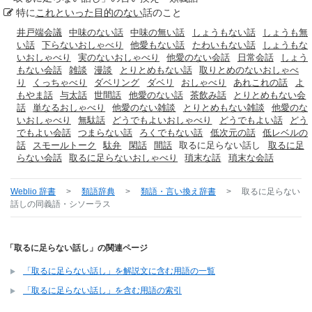
特に
これといった
目的のない
話のこと
井戸端会議
中味のない話
中味の無い話
しょうもない話
しょうも無
い話
下らないおしゃべり
他愛もない話
たわいもない話
しょうもな
いおしゃべり
実のないおしゃべり
他愛のない会話
日常会話
しょう
もない会話
雑談
漫談
とりとめもない話
取りとめのないおしゃべ
り
くっちゃべり
ダベリング
ダベリ
おしゃべり
あれこれの話
よ
もやま話
与太話
世間話
他愛のない話
茶飲み話
とりとめもない会
話
単なるおしゃべり
他愛のない雑談
とりとめもない雑談
他愛のな
いおしゃべり
無駄話
どうでもよいおしゃべり
どうでもよい話
どう
でもよい会話
つまらない話
ろくでもない話
低次元の話
低レベルの
話
スモールトーク
駄弁
閑話
間話
取るに足らない話し
取るに足
らない会話
取るに足らないおしゃべり
瑣末な話
瑣末な会話
Weblio 辞書
>
類語辞典
>
類語・言い換え辞書
>
取るに足らない
話し
の同義語・シソーラス
「取るに足らない話し」の関連ページ
「取るに足らない話し」を解説文に含む用語の一覧
「取るに足らない話し」を含む用語の索引