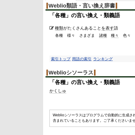
Weblio類語・言い換え辞書
「
各種
」の言い換え・類義語
種類
がたくさんあること
を表す
語
各種
様々
さまざま
諸種
種々
色々
索引トップ
用語の索引
ランキング
Weblioシソーラス
「
各種
」の言い換え・類義語
かくしゅ
Weblioシソーラスはプログラムで自動的に生成
含まれていることもあります。ご了承くださいま