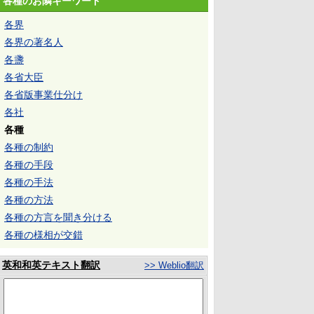
各種のお隣キーワード
各界
各界の著名人
各盞
各省大臣
各省版事業仕分け
各社
各種
各種の制約
各種の手段
各種の手法
各種の方法
各種の方言を聞き分ける
各種の様相が交錯
英和和英テキスト翻訳
>> Weblio翻訳