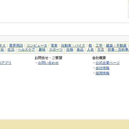
ネス
｜
業界用語
｜
コンピュータ
｜
電車
｜
自動車・バイク
｜
船
｜
工学
｜
建築・不動産
文化
｜
生活
｜
ヘルスケア
｜
趣味
｜
スポーツ
｜
生物
｜
食品
｜
人名
｜
方言
｜
辞書・百科事
お問合せ・ご要望
会社概要
のアプリ
・
お問い合わせ
・
公式企業ページ
・
会社情報
・
採用情報