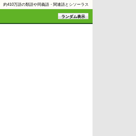
約410万語の類語や同義語・関連語とシソーラス