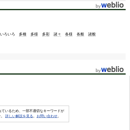
いろいろ
多種
多様
多彩
諸々
各様
各般
諸般
されているため、一部不適切なキーワードが
せ。
詳しい解説を見る
。
お問い合わせ
。