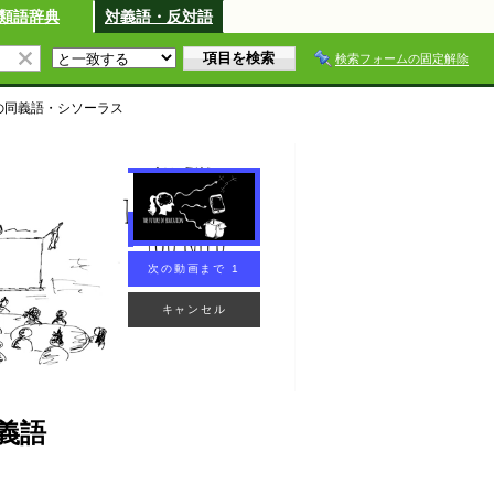
類語辞典
対義語・反対語
検索フォームの固定解除
の同義語・シソーラス
義語