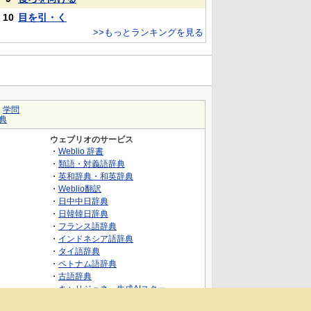
10
目を引・く
>>もっとランキングを見る
｜
学問
典
ウェブリオのサービス
・
Weblio 辞書
・
類語・対義語辞典
・
英和辞典・和英辞典
・
Weblio翻訳
・
日中中日辞典
・
日韓韓日辞典
・
フランス語辞典
・
インドネシア語辞典
・
タイ語辞典
・
ベトナム語辞典
・
古語辞典
・
キャリジェネ～生成AIスクー
ル・AIスキルでキャリアアップ～