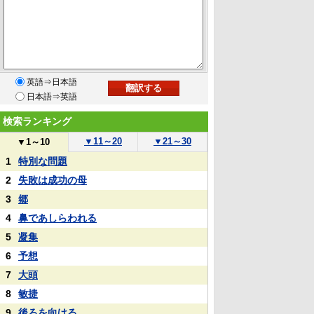
英語⇒日本語
日本語⇒英語
検索ランキング
▼
11～20
▼
21～30
▼
1～10
1
特別な問題
2
失敗は成功の母
3
郷
4
鼻であしらわれる
5
凝集
6
予想
7
大頭
8
敏捷
9
後ろを向ける