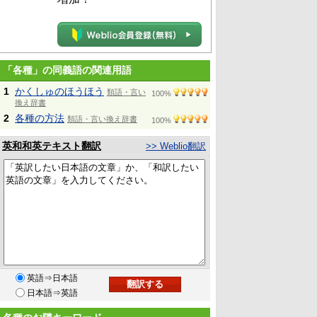
「各種」の同義語の関連用語
1
かくしゅのほうほう
類語・言い
100%
換え辞書
2
各種の方法
類語・言い換え辞書
100%
英和和英テキスト翻訳
>> Weblio翻訳
英語⇒日本語
日本語⇒英語