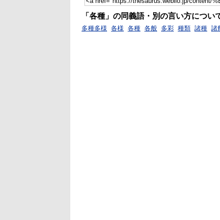
「各種」の同義語・別の言い方につい
多種多様
各様
各種
各般
多彩
種類
諸種
諸