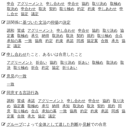
申合
アグリーメント
申し合わせ
申合せ
協約
取り決め
取極め
取決め
申合わせ
取決
契約
取り極め
約定
約束
申しあわせ
申
し合せ
協定
議定
語関係に
基づいた
文法
の
抑揚
の
決定
調和
賛成
アグリーメント
申し合わせ
申合せ
協約
取り決め
協
定書
取極め
承引
納得
取決め
取決
契約
規約
取り極め
合点
承知の幕
一致
協商
約定
約束
承認
同感
協定案
合致
承允
協
定
議定
申し合わせ
たこと、あるいは合意したこと
アグリーメント
折合い
協約
取り決め
折あい
取極め
取決め
取
決
取り極め
折合
約定
協定
折りあい
意見
の
一致
一致
同意する
言語
行為
調和
賛成
承諾
アグリーメント
申し合わせ
申合せ
協約
取り決
め
協定書
取極め
承引
納得
承知
取決め
取決
契約
規約
同
意
取り極め
合点
承知の幕
一致
協商
約定
約束
承認
同感
協
定案
合致
承允
協定
議定
グループ
によって
全体として
達した
判断
か
見解
での合意