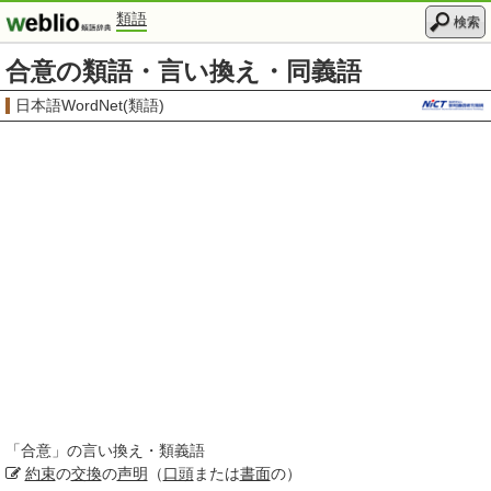
類語
検索
合意の類語・言い換え・同義語
日本語WordNet(類語)
「
合意
」の言い換え・類義語
約束
の
交換
の
声明
（
口頭
または
書面
の）