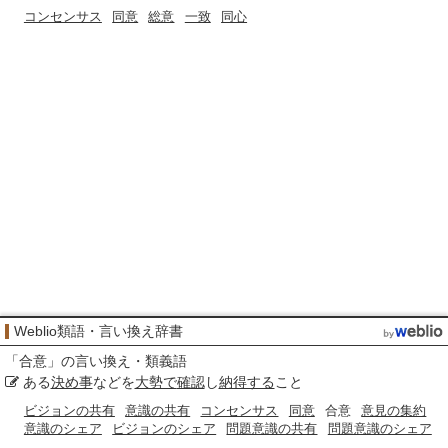
コンセンサス
同意
総意
一致
同心
Weblio類語・言い換え辞書
「
合意
」の言い換え・類義語
ある
決め事
などを
大勢で
確認
し
納得する
こと
ビジョンの共有
意識の共有
コンセンサス
同意
合意
意見の集約
意識のシェア
ビジョンのシェア
問題意識の共有
問題意識のシェア