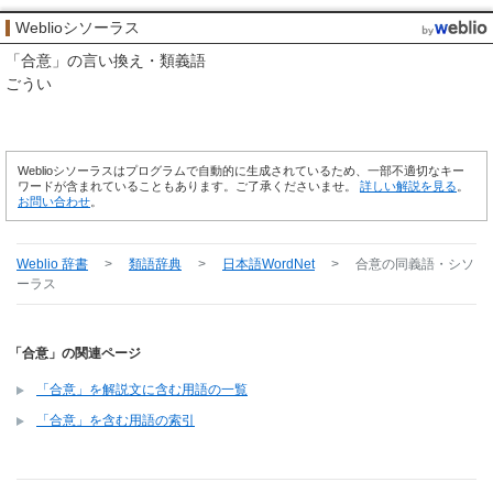
Weblioシソーラス
「
合意
」の言い換え・類義語
ごうい
Weblioシソーラスはプログラムで自動的に生成されているため、一部不適切なキー
ワードが含まれていることもあります。ご了承くださいませ。
詳しい解説を見る
。
お問い合わせ
。
Weblio 辞書
>
類語辞典
>
日本語WordNet
>
合意
の同義語・シソ
ーラス
「合意」の関連ページ
「合意」を解説文に含む用語の一覧
「合意」を含む用語の索引