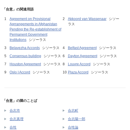
「合意」の関連用語
Agreement on Provisional
Akkoord van Wassenaar
シソー
Agrrangements in Afghanistan
ラス
Pending the Re-establishment of
Permanent Government
Institutions
シソーラス
Belavezha Accords
シソーラス
Belfast Agreement
シソーラス
Consensus building
シソーラス
Dayton Agreement
シソーラス
Houston Agreement
シソーラス
Louvre Accord
シソーラス
Oslo I Accord
シソーラス
Plaza Accord
シソーラス
「合意」の隣のことば
合志市
合志町
合志真理
合志陽一郎
合性
合性論