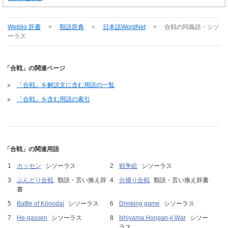
Weblio 辞書
>
類語辞典
>
日本語WordNet
>
合戦
の同義語・シソ
ーラス
「合戦」の関連ページ
「合戦」を解説文に含む用語の一覧
「合戦」を含む用語の索引
「合戦」の関連用語
カッセン
シソーラス
戦争絵
シソーラス
ぶんどり合戦
類語・言い換え辞
分捕り合戦
類語・言い換え辞書
書
Battle of Kōnodai
シソーラス
Drinking game
シソーラス
He-gassen
シソーラス
Ishiyama Hongan-ji War
シソー
ラス