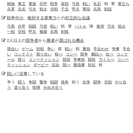
師旅
軍立
軍旅
兵甲
戦争
攻戦
弓箭
戦い
矢石
戦
軍
軍立ち
兵革
兵戈
弓矢
戦火
交戦
干戈
甲兵
軍役
兵馬
戦役
戦争中の
、
敵対する
軍事力
との
対立
的な
会議
弓馬
兵甲
戦闘
弓箭
戦い
戦
軍
バトル
陣
衝突
弓矢
戦火
一戦
交戦
甲兵
修羅
兵馬
剣戟
2人以上の
競争者
から
勝者
が
選ばれる
機会
競合い
ゲーム
対戦
争い
競
戦い
戦
勝負
手合わせ
争奪
手合
い
コンテスト
競り合い
較べ
コンペ
競争
腕比べ
比べ
コンク
ール
競り
コンペティション
競技
争奪戦
闘技
力くらべ
コンペ
ティッション
ダービー
試合
競べ
勝負事
対抗
較
戦い
に
従事
している
争う
闘う
争闘
繋争
戦闘
係争
戦う
抗争
闘争
交戦
やり合
う
遣り合う
喧嘩
せめぎ合う