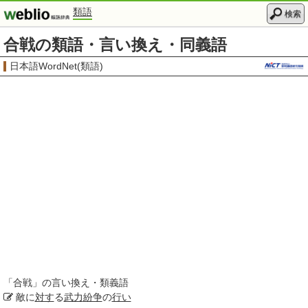
類語
検索
合戦の類語・言い換え・同義語
日本語WordNet(類語)
「
合戦
」の言い換え・類義語
敵に
対す
る
武力
紛争
の
行い