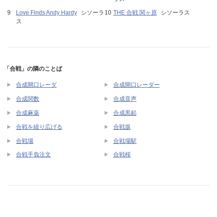
Love Finds Andy Hardy
シソーラ
THE 合戦 関ヶ原
シソーラス
ス
「合戦」の隣のことば
合成開口レーダ
合成開口レーダー
合成関数
合成音声
合成麻薬
合成黒鉛
合戦を繰り広げる
合戦坂
合戦場
合戦場駅
合戦手負注文
合戦桜