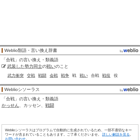
Weblio類語・言い換え辞書
「
合戦
」の言い換え・類義語
武装した
勢力
同士
の
戦い
のこと
武力衝突
交戦
戦闘
会戦
戦争
戦
戦い
合戦
戦役
役
Weblioシソーラス
「
合戦
」の言い換え・類義語
かっせん
カッセン
戦闘
Weblioシソーラスはプログラムで自動的に生成されているため、一部不適切なキー
ワードが含まれていることもあります。ご了承くださいませ。
詳しい解説を見る
。
お問い合わせ
。