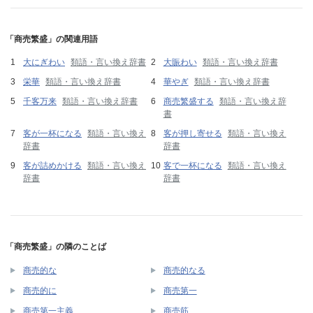
「商売繁盛」の関連用語
大にぎわい
類語・言い換え辞書
大賑わい
類語・言い換え辞書
栄華
類語・言い換え辞書
華やぎ
類語・言い換え辞書
千客万来
類語・言い換え辞書
商売繁盛する
類語・言い換え辞
書
客が一杯になる
類語・言い換え
客が押し寄せる
類語・言い換え
辞書
辞書
客が詰めかける
類語・言い換え
客で一杯になる
類語・言い換え
辞書
辞書
「商売繁盛」の隣のことば
商売的な
商売的なる
商売的に
商売第一
商売第一主義
商売筋