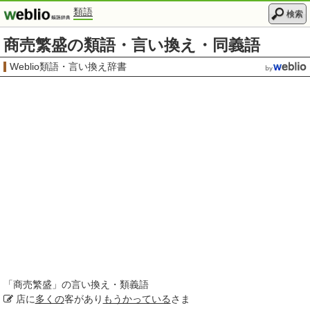
類語
検索
商売繁盛の類語・言い換え・同義語
Weblio類語・言い換え辞書
「
商売繁盛
」の言い換え・類義語
店に
多くの
客があり
もうかっている
さま