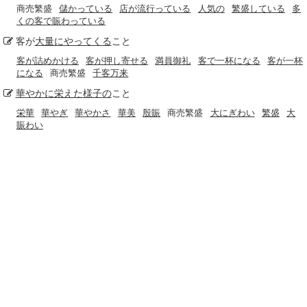
商売繁盛
儲かっている
店が流行っている
人気の
繁盛している
多
くの客で賑わっている
客が
大量に
やってくる
こと
客が詰めかける
客が押し寄せる
満員御礼
客で一杯になる
客が一杯
になる
商売繁盛
千客万来
華やかに
栄えた
様子の
こと
栄華
華やぎ
華やかさ
華美
殷賑
商売繁盛
大にぎわい
繁盛
大
賑わい