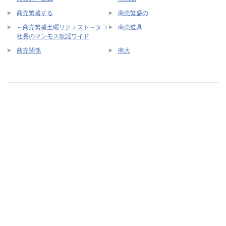
商売繁盛する
商売繁盛の
～商売繁盛土曜リクエスト～タコ
商売道具
社長のマンモス歌謡ワイド
商売関係
商大