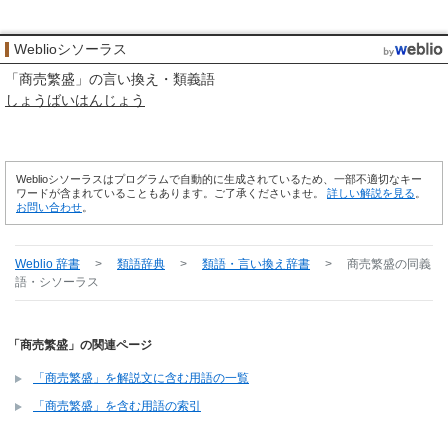
Weblioシソーラス
「
商売繁盛
」の言い換え・類義語
しょうばいはんじょう
Weblioシソーラスはプログラムで自動的に生成されているため、一部不適切なキー
ワードが含まれていることもあります。ご了承くださいませ。
詳しい解説を見る
。
お問い合わせ
。
Weblio 辞書
>
類語辞典
>
類語・言い換え辞書
>
商売繁盛
の同義
語・シソーラス
「商売繁盛」の関連ページ
「商売繁盛」を解説文に含む用語の一覧
「商売繁盛」を含む用語の索引