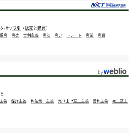
t
e
を持つ
取引
（
販売
と
購買
）
通商
商売
営利主義
商法
商い
トレード
商業
商賈
と
主義
儲け主義
利益第一主義
売り上げ至上主義
営利主義
売上至上