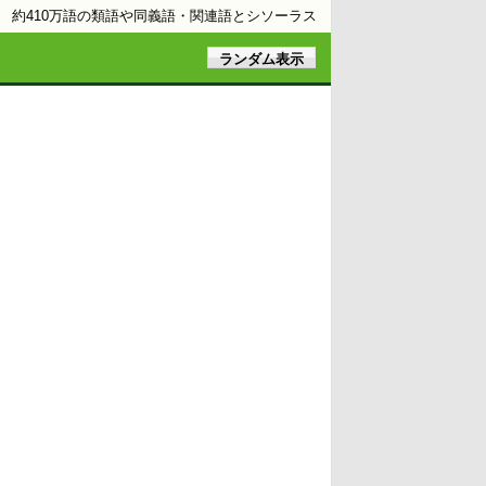
約410万語の類語や同義語・関連語とシソーラス