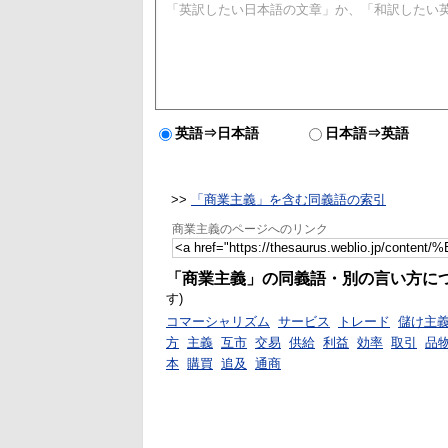
英語⇒日本語
日本語⇒英語
>>
「商業主義」を含む同義語の索引
商業主義のページへのリンク
「商業主義」の同義語・別の言い方に
す)
コマーシャリズム
サービス
トレード
儲け主
方
主義
互市
交易
供給
利益
効率
取引
品
本
購買
追及
通商