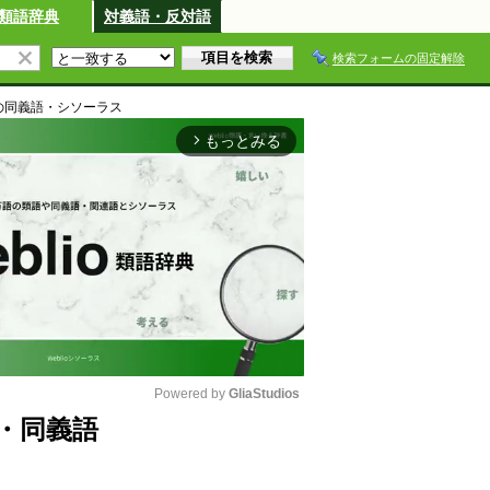
類語辞典
対義語・反対語
検索フォームの固定解除
の同義語・シソーラス
もっとみる
arrow_forward_ios
Powered by 
GliaStudios
・同義語
M
u