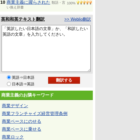
10
商業主義に躍らされた
類語・言
100%
い換え辞書
英和和英テキスト翻訳
>> Weblio翻訳
英語⇒日本語
日本語⇒英語
商業主義のお隣キーワード
商業デザイン
商業フランチャイズ経営管理条例
商業ベースにのせる
商業ベースに乗せる
商業ロック