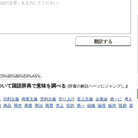
ついて国語辞典で意味を調べる
(辞書の解説ページにジャンプしま
義
功利主義
商業主義
営利主義
売り上げ
至上主義
企業論
第一に
考え
物
商品
商売
商業
商法
商賈
売上
目的
第一
組織
論理
販売
貿易
資