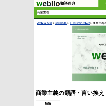
類語辞典
Weblio 辞書
>
類語辞典
>
日本語WordNet
>
商業主義
商業主義の類語・言い換え
類語