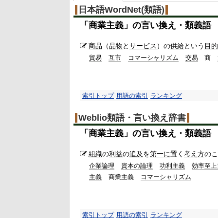
日本語WordNet(類語)
「
商業主義
」の言い換え・類義語
商品
（
品物
と
サービス
）の
供給
という
目的
貿易
互市
コマーシャリズム
交易
商
索引トップ
用語の索引
ランキング
Weblio類語・言い換え辞書
「
商業主義
」の言い換え・類義語
組織
の
利益
の
追及
を
第一に
置く
考え方
のこ
企業論理
資本の論理
功利主義
効率至上
主義
商業主義
コマーシャリズム
索引トップ
用語の索引
ランキング