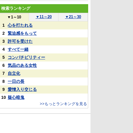
検索ランキング
▼
11～20
▼
21～30
▼
1～10
1
心を打たれる
2
緊迫感をもって
3
許可を受けた
4
すべて一緒
5
コンパチビリティー
6
気品のある女性
7
自立化
8
一日の長
9
愛憎入り交じる
10
疑心暗鬼
>>もっとランキングを見る