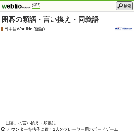
類語
検索
囲碁の類語・言い換え・同義語
日本語WordNet(類語)
「
囲碁
」の言い換え・類義語
カウンター
を
格子
に置く2人の
プレーヤー
用の
ボードゲーム