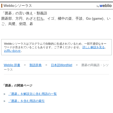
Weblioシソーラス
「
囲碁
」の言い換え・類義語
囲碁部
方円
わざと
打ち
イゴ
橘中の楽
手談
Go (game)
い
ご
烏鷺
坐隠
碁
Weblioシソーラスはプログラムで自動的に生成されているため、一部不適切なキー
ワードが含まれていることもあります。ご了承くださいませ。
詳しい解説を見る
。
お問い合わせ
。
Weblio 辞書
>
類語辞典
>
日本語WordNet
>
囲碁
の同義語・シソ
ーラス
「囲碁」の関連ページ
「囲碁」を解説文に含む用語の一覧
「囲碁」を含む用語の索引