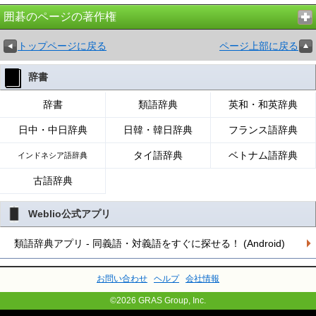
囲碁のページの著作権
トップページに戻る
ページ上部に戻る
辞書
辞書
類語辞典
英和・和英辞典
日中・中日辞典
日韓・韓日辞典
フランス語辞典
タイ語辞典
ベトナム語辞典
インドネシア語辞典
古語辞典
Weblio公式アプリ
類語辞典アプリ - 同義語・対義語をすぐに探せる！ (Android)
お問い合わせ
ヘルプ
会社情報
©2026 GRAS Group, Inc.