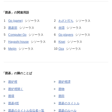
「囲碁」の関連用語
Go (game)
シソーラス
わざと打ち
シソーラス
囲碁部
シソーラス
坐隠
シソーラス
Computer Go
シソーラス
Go players
シソーラス
Hayashi house
シソーラス
Kisei
シソーラス
Meijin
シソーラス
Oza
シソーラス
「囲碁」の隣のことば
囲炉裡
囲炉裡譚
囲炉裡開く
囲物
囲環
囲田
囲碁4哲
囲碁のタイトル
囲碁のタイトル在位者一覧
囲碁のルール