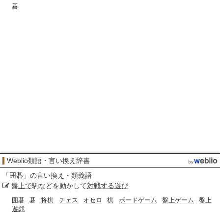
碁
Weblio類語・言い換え辞書
「
囲碁
」の言い換え・類義語
盤
上で
駒などを動かして
対戦する
遊び
囲碁
碁
将棋
チェス
オセロ
棋
ボードゲーム
盤上ゲーム
盤上
遊戯