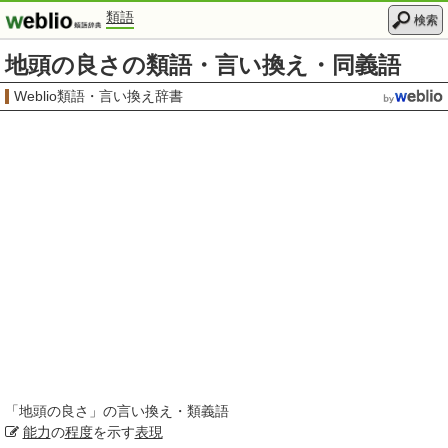
類語
検索
地頭の良さの類語・言い換え・同義語
Weblio類語・言い換え辞書
「
地頭の良さ
」の言い換え・類義語
能力
の
程度
を示す
表現