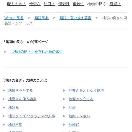
能力の高さ
優秀さ
利口さ
優秀性
優越性
地頭の良さ
有能さ
Weblio 辞書
>
類語辞典
>
類語・言い換え辞書
>
地頭の良さ
の同
義語・シソーラス
「地頭の良さ」の関連ページ
「地頭の良さ」を含む用語の索引
「地頭の良さ」の隣のことば
地響きをたてる
地響きをともなう砲声
地響きを伴う砲声
地響きを立てる
地領丸
地頭
地頭クイズ ソクラテスの人事
地頭トンネル
地頭不知
地頭代