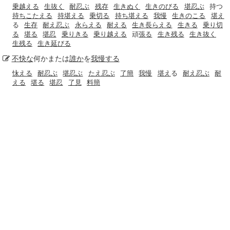
乗越える
生抜く
耐忍ぶ
残存
生きぬく
生きのびる
堪忍ぶ
持つ
持ちこたえる
持堪える
乗切る
持ち堪える
我慢
生きのこる
堪え
る
生存
耐え忍ぶ
永らえる
耐える
生き長らえる
生きる
乗り切
る
堪る
堪忍
乗りきる
乗り越える
頑
張る
生き残る
生き抜く
生残る
生き延びる
不快な
何かまたは
誰か
を
我慢する
怺える
耐忍ぶ
堪忍ぶ
たえ忍ぶ
了簡
我慢
堪え
る
耐え忍ぶ
耐
える
堪る
堪忍
了見
料簡