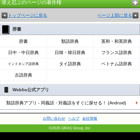
堪え忍ぶのページの著作権
トップページに戻る
ページ上部に戻る
辞書
辞書
類語辞典
英和・和英辞典
日中・中日辞典
日韓・韓日辞典
フランス語辞典
タイ語辞典
ベトナム語辞典
インドネシア語辞典
古語辞典
Weblio公式アプリ
類語辞典アプリ - 同義語・対義語をすぐに探せる！ (Android)
お問い合わせ
ヘルプ
会社情報
©2026 GRAS Group, Inc.