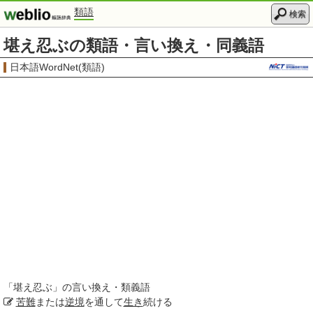
類語
検索
堪え忍ぶの類語・言い換え・同義語
日本語WordNet(類語)
「
堪え忍ぶ
」の言い換え・類義語
苦難
または
逆境
を通して
生き
続ける