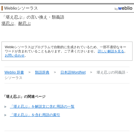
Weblioシソーラス
「
堪え忍ぶ
」の言い換え・類義語
堪忍ぶ
耐忍ぶ
Weblioシソーラスはプログラムで自動的に生成されているため、一部不適切なキー
ワードが含まれていることもあります。ご了承くださいませ。
詳しい解説を見る
。
お問い合わせ
。
Weblio 辞書
>
類語辞典
>
日本語WordNet
>
堪え忍ぶ
の同義語・
シソーラス
「堪え忍ぶ」の関連ページ
「堪え忍ぶ」を解説文に含む用語の一覧
「堪え忍ぶ」を含む用語の索引