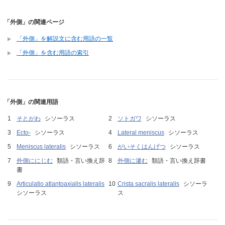
「外側」の関連ページ
「外側」を解説文に含む用語の一覧
「外側」を含む用語の索引
「外側」の関連用語
そとがわ
シソーラス
ソトガワ
シソーラス
Ecto-
シソーラス
Lateral meniscus
シソーラス
Meniscus lateralis
シソーラス
がいそくはんげつ
シソーラス
外側ににじむ
類語・言い換え辞
外側に滲む
類語・言い換え辞書
書
Articulatio atlantoaxialis lateralis
Crista sacralis lateralis
シソーラ
シソーラス
ス