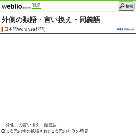
類語
検索
外側の類語・言い換え・同義語
日本語WordNet(類語)
「
外側
」の言い換え・類義語
3次
元の物の
拡張
された2
次元
の外側の
境界