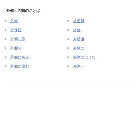
「外側」の隣のことば
外侮
外便所
外保連
外信
外倒し窓
外借腹
外側で
外側に
外側にある
外側ににじむ
外側に滲む
外側へ