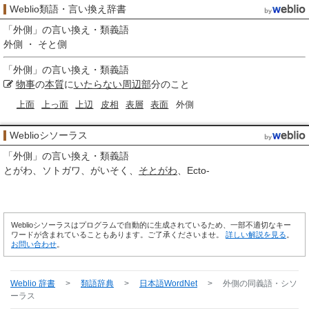
Weblio類語・言い換え辞書
「
外側
」の言い換え・類義語
外側 ・ そと側
「
外側
」の言い換え・類義語
物事
の
本質
に
いたらない
周辺部
分のこと
上面
上っ面
上辺
皮相
表層
表面
外側
Weblioシソーラス
「
外側
」の言い換え・類義語
とがわ
ソトガワ
がいそく
そとがわ
Ecto-
Weblioシソーラスはプログラムで自動的に生成されているため、一部不適切なキー
ワードが含まれていることもあります。ご了承くださいませ。
詳しい解説を見る
。
お問い合わせ
。
Weblio 辞書
>
類語辞典
>
日本語WordNet
>
外側
の同義語・シソ
ーラス