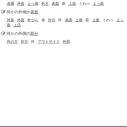
表層
外面
上っ側
外方
表面
面
上面
うわべ
上っ面
何かの外側か
表面
外装
外面
外づら
表
外方
外
表面
上側
面
上面
うわべ
上っ
面
上辺
何かの外側の
部分
外の方
外方
外
アウトサイド
外部