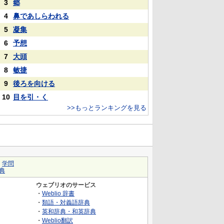
3
郷
4
鼻であしらわれる
5
凝集
6
予想
7
大頭
8
敏捷
9
後ろを向ける
10
目を引・く
>>もっとランキングを見る
｜
学問
典
ウェブリオのサービス
・
Weblio 辞書
・
類語・対義語辞典
・
英和辞典・和英辞典
・
Weblio翻訳