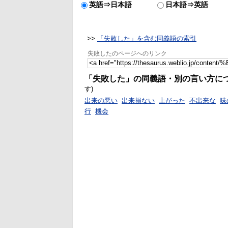
英語⇒日本語
日本語⇒英語
>>
「失敗した」を含む同義語の索引
失敗したのページへのリンク
「失敗した」の同義語・別の言い方に
す)
出来の悪い
出来損ない
上がった
不出来な
味
行
機会