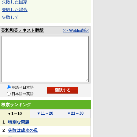
失敗した国家
失敗した場合
失敗して
英和和英テキスト翻訳
>> Weblio翻訳
英語⇒日本語
日本語⇒英語
検索ランキング
▼
11～20
▼
21～30
▼
1～10
1
特別な問題
2
失敗は成功の母