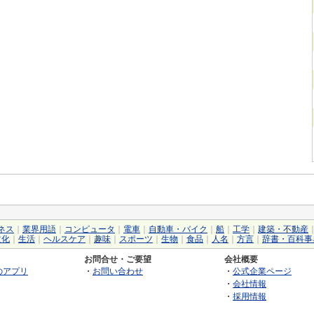
ネス
｜
業界用語
｜
コンピュータ
｜
電車
｜
自動車・バイク
｜
船
｜
工学
｜
建築・不動産
文化
｜
生活
｜
ヘルスケア
｜
趣味
｜
スポーツ
｜
生物
｜
食品
｜
人名
｜
方言
｜
辞書・百科事
お問合せ・ご要望
会社概要
のアプリ
・
お問い合わせ
・
公式企業ページ
・
会社情報
・
採用情報