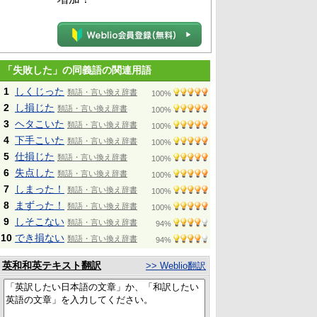
「失敗した」の同義語の関連用語
1
しくじった
類語・言い換え辞書
100%
2
し損じた
類語・言い換え辞書
100%
3
ヘタこいた
類語・言い換え辞書
100%
4
下手こいた
類語・言い換え辞書
100%
5
仕損じた
類語・言い換え辞書
100%
6
失点した
類語・言い換え辞書
100%
7
しまった！
類語・言い換え辞書
100%
8
まずった！
類語・言い換え辞書
100%
9
しそこない
類語・言い換え辞書
94%
10
でき損ない
類語・言い換え辞書
94%
英和和英テキスト翻訳
>> Weblio翻訳