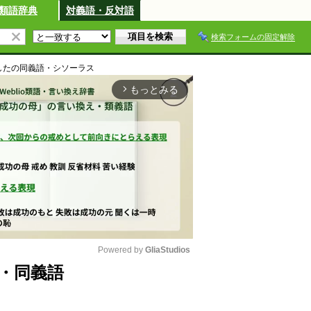
類語辞典
対義語・反対語
検索フォームの固定解除
した
の同義語・シソーラス
もっとみる
arrow_forward_ios
Powered by 
GliaStudios
・同義語
M
u