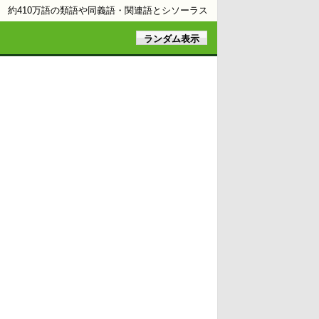
約410万語の類語や同義語・関連語とシソーラス