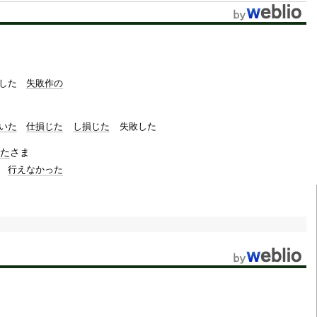
t
e
した
失敗作の
いた
仕損じた
し損じた
失敗した
た
さま
行えなかった