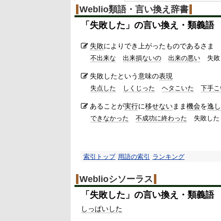
Weblio類語・言い換え辞書
「
失敗した
」の言い換え・類義語
失敗
によりでき上がったものであるさま
不出来な
出来損ないの
出来の悪い
失敗
失敗したという意味の
表現
失点した
しくじった
ヘタこいた
下手こ
あることが
実行
に
移せない
まま
機会
を
逸し
できなかった
不成功に終わった
失敗した
索引トップ
用語の索引
ランキング
Weblioシソーラス
「
失敗した
」の言い換え・類義語
しっぱいした