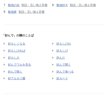
勉強の虫
類語・言い換え辞書
勉強好き
類語・言い換え辞書
勉強家
類語・言い換え辞書
「好んで」の隣のことば
好もしくなる
好もしけれ
好もしければ
好もしげ
好もしさ
好んだ
好んでワルを売る
好んで聞く
好んで聴く
好んで食べる
好アルカリ菌
好カード