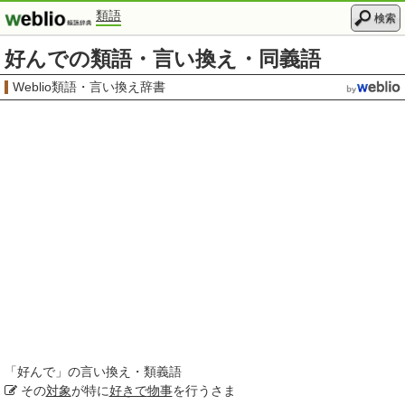
類語
検索
好んでの類語・言い換え・同義語
Weblio類語・言い換え辞書
「
好んで
」の言い換え・類義語
その
対象
が特に
好きで
物事
を行うさま