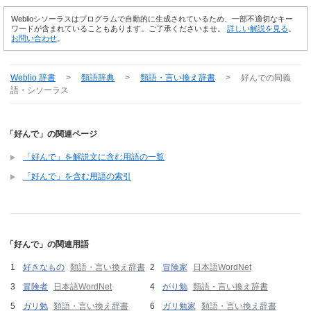
Weblioシソーラスはプログラムで自動的に生成されているため、一部不適切なキー
ワードが含まれていることもあります。ご了承くださいませ。
詳しい解説を見る
。
お問い合わせ
。
Weblio 辞書
>
類語辞典
>
類語・言い換え辞書
>
好んで
の同義
語・シソーラス
「好んで」の関連ページ
「好んで」を解説文に含む用語の一覧
「好んで」を含む用語の索引
「好んで」の関連用語
好きなもの
類語・言い換え辞書
冒険家
日本語WordNet
冒険者
日本語WordNet
がり勉
類語・言い換え辞書
ガリ勉
類語・言い換え辞書
ガリ勉家
類語・言い換え辞書