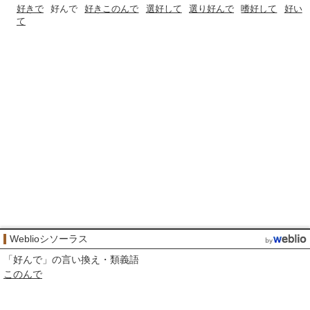
好きで
好んで
好きこのんで
選好して
選り好んで
嗜好して
好い
て
Weblioシソーラス
「
好んで
」の言い換え・類義語
このんで