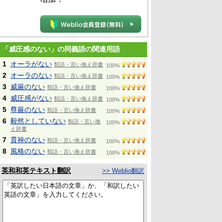
「威圧感のない」の同義語の関連用語
1
オーラがない
類語・言い換え辞書
100%
2
オーラのない
類語・言い換え辞書
100%
3
威厳のない
類語・言い換え辞書
100%
4
威圧感がない
類語・言い換え辞書
100%
5
尊厳のない
類語・言い換え辞書
100%
6
毅然としていない
類語・言い換
100%
え辞書
7
貫禄のない
類語・言い換え辞書
100%
8
風格のない
類語・言い換え辞書
100%
英和和英テキスト翻訳
>> Weblio翻訳