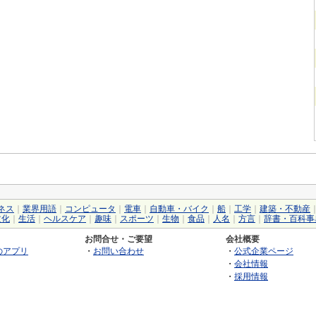
ネス
｜
業界用語
｜
コンピュータ
｜
電車
｜
自動車・バイク
｜
船
｜
工学
｜
建築・不動産
文化
｜
生活
｜
ヘルスケア
｜
趣味
｜
スポーツ
｜
生物
｜
食品
｜
人名
｜
方言
｜
辞書・百科事
お問合せ・ご要望
会社概要
のアプリ
・
お問い合わせ
・
公式企業ページ
・
会社情報
・
採用情報