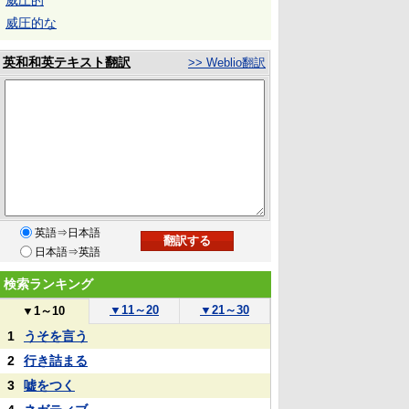
威圧的
威圧的な
英和和英テキスト翻訳
>> Weblio翻訳
英語⇒日本語
日本語⇒英語
検索ランキング
▼
11～20
▼
21～30
▼
1～10
1
うそを言う
2
行き詰まる
3
嘘をつく