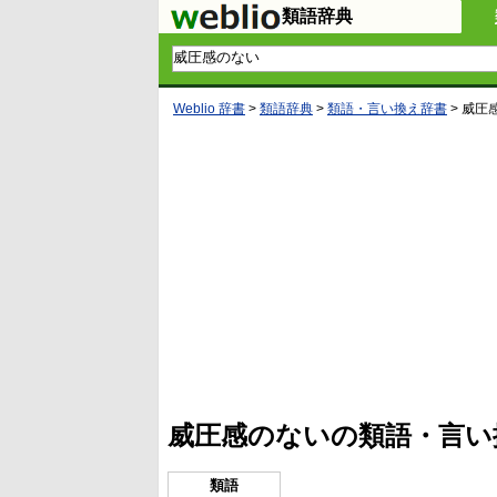
類語辞典
Weblio 辞書
>
類語辞典
>
類語・言い換え辞書
>
威圧
L
/
U
o
n
a
m
d
u
e
t
d
e
:
4
威圧感のないの類語・言い
9
.
4
5
類語