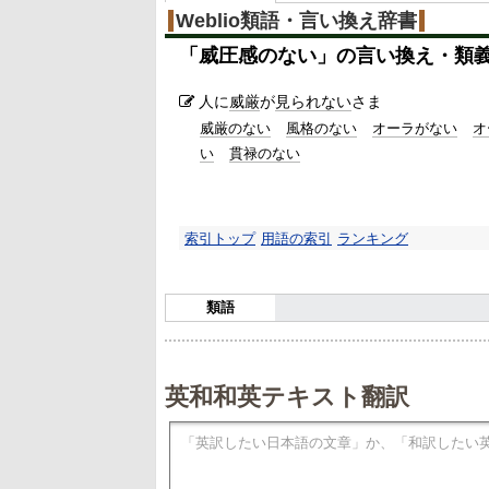
%
Weblio類語・言い換え辞書
「
威圧感のない
」の言い換え・類
人に
威厳
が
見られない
さま
威厳のない
風格のない
オーラがない
オ
い
貫禄のない
索引トップ
用語の索引
ランキング
類語
英和和英テキスト翻訳