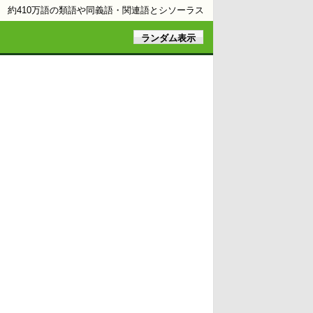
約410万語の類語や同義語・関連語とシソーラス