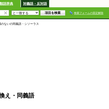
類語辞典
対義語・反対語
検索フォームの固定解除
感のない
の同義語・シソーラス
換え・同義語