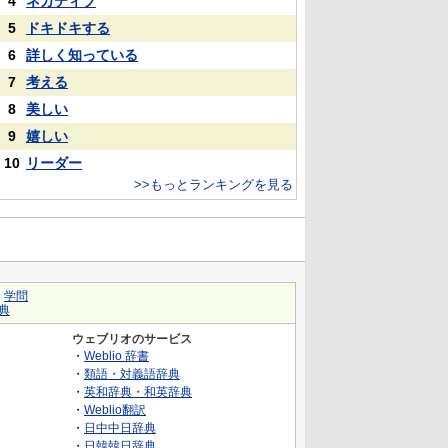
4
ネガティブ
5
ドキドキする
6
詳しく知っている
7
考える
8
美しい
9
嬉しい
10
リーダー
>>もっとランキングを見る
｜
学問
典
ウェブリオのサービス
・
Weblio 辞書
・
類語・対義語辞典
・
英和辞典・和英辞典
・
Weblio翻訳
・
日中中日辞典
・
日韓韓日辞典